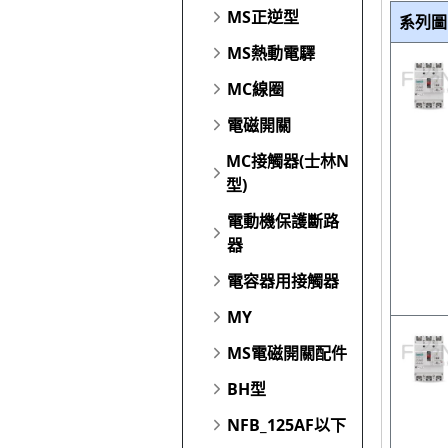
MS正逆型
系列圖
MS熱動電驛
MC線圈
電磁開關
MC接觸器(士林N
型)
電動機保護斷路
器
電容器用接觸器
MY
MS電磁開關配件
BH型
NFB_125AF以下