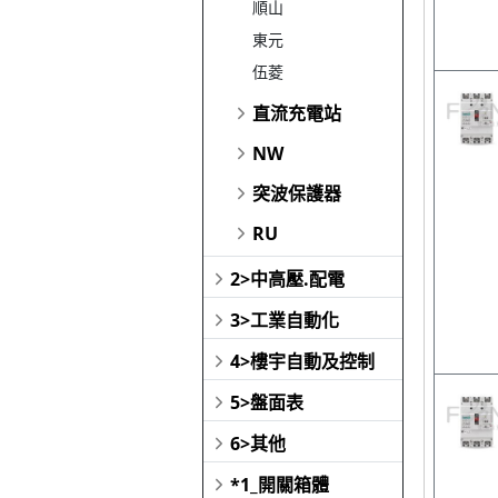
順山
東元
伍菱
直流充電站
NW
突波保護器
RU
2>中高壓.配電
3>工業自動化
4>樓宇自動及控制
5>盤面表
6>其他
*1_開關箱體