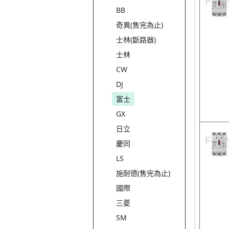
BB
奇異(售完為止)
士林(斷路器)
士林
CW
DJ
富士
GX
日立
慶同
LS
施耐德(售完為止)
國際
三菱
SM