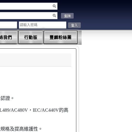
絡我們
行動版
豐麟粉絲團
合認證。
/AC480V，IEC/AC440V的高
7-2規格及提高維護性。