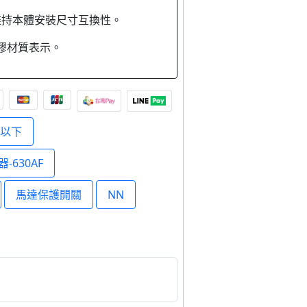
維持本體安裝尺寸互換性。
塑膠材質表示。
F以下
-630AF
馬達保護開關
NN