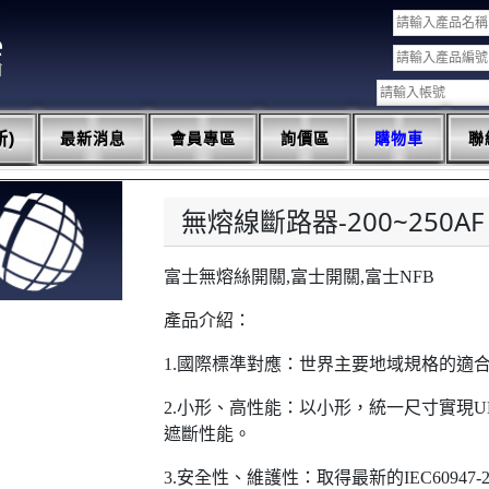
)
最新消息
會員專區
詢價區
購物車
聯
無熔線斷路器-200~250AF
富士無熔絲開關,富士開關,富士NFB
產品介紹：
1.國際標準對應：世界主要地域規格的適
2.小形、高性能：以小形，統一尺寸實現UL489
遮斷性能。
3.安全性、維護性：取得最新的IEC6094