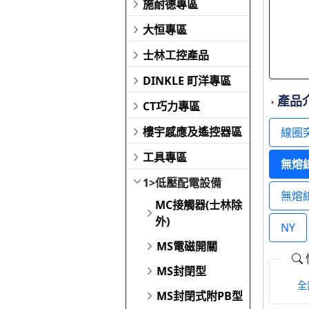
施耐德專區
大恒專區
士林工控產品
DINKLE 町洋專區
產品
CT巧力專區
樓宇感應及遙控器區
線圈
工具專區
無熔線
1>低壓配電設備
無熔線
MC接觸器(士林除
外)
NY
MS電磁開關
MS封閉型
全
MS封閉式附PB型