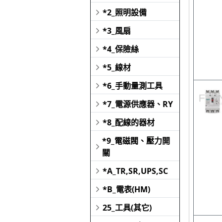
*2_照明設備
*3_風扇
*4_保險絲
*5_線材
*6_手動量測工具
*7_電源供應器、RY
*8_配線的器材
*9_電磁閥、壓力開
關
*A_TR,SR,UPS,SC
*B_電表(HM)
25_工具(其它)