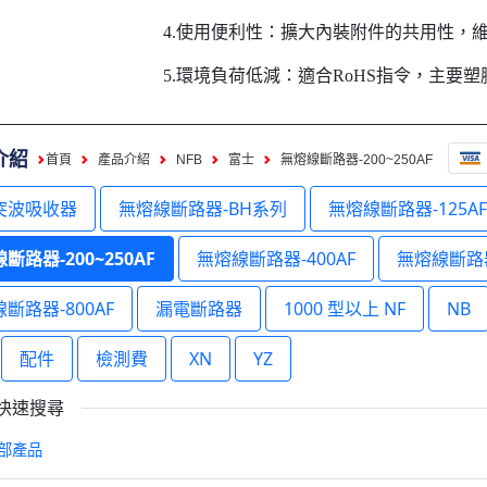
4.使用便利性：擴大內裝附件的共用性，
5.環境負荷低減：適合RoHS指令，主要
介紹
首頁
產品介紹
NFB
富士
無熔線斷路器-200~250AF
突波吸收器
無熔線斷路器-BH系列
無熔線斷路器-125A
斷路器-200~250AF
無熔線斷路器-400AF
無熔線斷路器
斷路器-800AF
漏電斷路器
1000 型以上 NF
NB
配件
檢測費
XN
YZ
快速搜尋
部產品