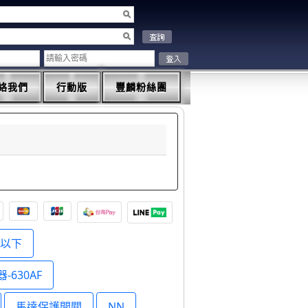
絡我們
行動版
豐麟粉絲團
F以下
-630AF
馬達保護開關
NN