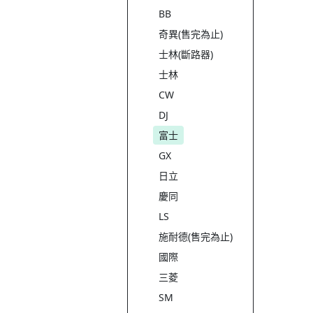
BB
奇異(售完為止)
士林(斷路器)
士林
CW
DJ
富士
GX
日立
慶同
LS
施耐德(售完為止)
國際
三菱
SM