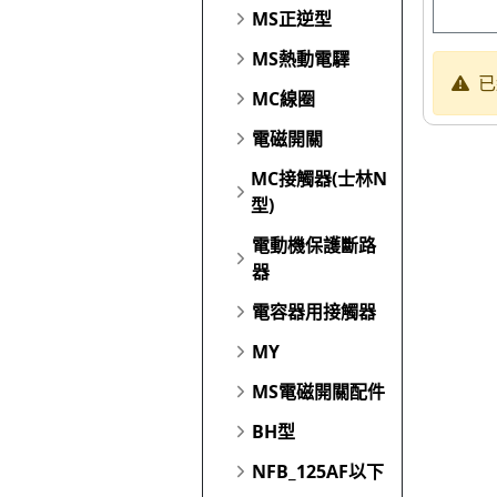
MS正逆型
MS熱動電驛
已
MC線圈
電磁開關
MC接觸器(士林N
型)
電動機保護斷路
器
電容器用接觸器
MY
MS電磁開關配件
BH型
NFB_125AF以下