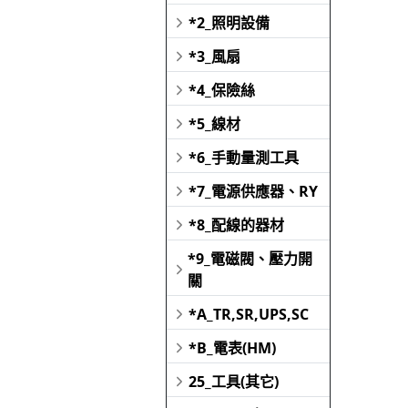
*2_照明設備
*3_風扇
*4_保險絲
*5_線材
*6_手動量測工具
*7_電源供應器、RY
*8_配線的器材
*9_電磁閥、壓力開
關
*A_TR,SR,UPS,SC
*B_電表(HM)
25_工具(其它)