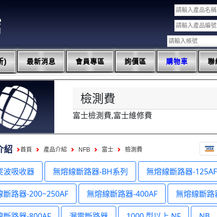
)
最新消息
會員專區
詢價區
購物車
聯
檢測費
富士檢測費,富士維修費
介紹
首頁
產品介紹
NFB
富士
檢測費
突波吸收器
無熔線斷路器-BH系列
無熔線斷路器-125A
斷路器-200~250AF
無熔線斷路器-400AF
無熔線斷路器
斷路器-800AF
漏電斷路器
1000 型以上 NF
NB