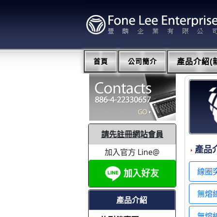
首頁
公司簡介
產品介紹(新
請先註冊網站會員
產品
加入官方 Line@
線圈
無熔線
產品介紹
無熔線