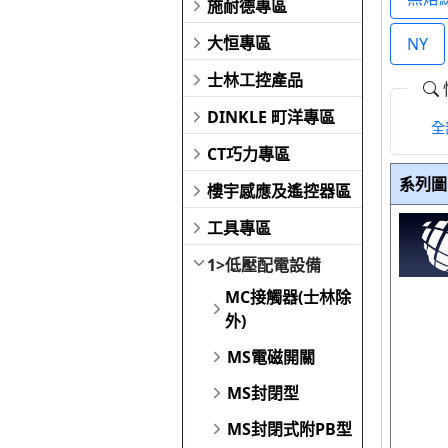
施耐德專區
大恒專區
NY
士林工控產品
DINKLE 町洋專區
全
CT巧力專區
系列圖
樓宇感應及遙控器區
工具專區
1>低壓配電設備
MC接觸器(士林除
外)
MS電磁開關
MS封閉型
MS封閉式附PB型