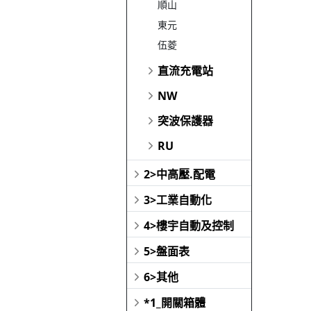
順山
東元
伍菱
直流充電站
NW
突波保護器
RU
2>中高壓.配電
3>工業自動化
4>樓宇自動及控制
5>盤面表
6>其他
*1_開關箱體