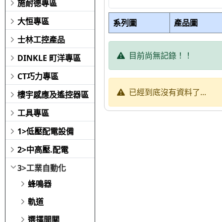
施耐德專區
大恒專區
系列圖
產品圖
士林工控產品
目前尚無記錄！！
DINKLE 町洋專區
CT巧力專區
已經到底沒有資料了...
樓宇感應及遙控器區
工具專區
1>低壓配電設備
2>中高壓.配電
3>工業自動化
蜂鳴器
軌道
選擇開關