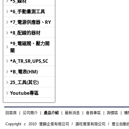
*5_線材
*6_手動量測工具
*7_電源供應器、RY
*8_配線的器材
*9_電磁閥、壓力開
關
*A_TR,SR,UPS,SC
*B_電表(HM)
25_工具(其它)
Youtube專區
回首頁
|
公司簡介
|
產品介紹
|
最新消息
|
會員專區
|
詢價區
|
購
Copyright c 2010 豐麟企業有限公司 / 廣旺實業有限公司 / 豐立自動控制器材