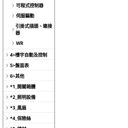
可程式控制器
伺服驅動
引掛式插頭、連接
器
WR
4>樓宇自動及控制
5>盤面表
6>其他
*1_開關箱體
*2_照明設備
*3_風扇
*4_保險絲