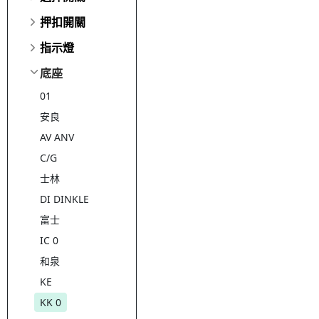
押扣開關
指示燈
底座
01
安良
AV ANV
C/G
士林
DI DINKLE
富士
IC 0
和泉
KE
KK 0