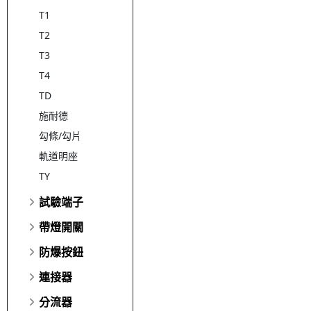
T1
T2
T3
T4
TD
施耐德
勾條/勾片
軌道明座
TY
試驗端子
帶燈開關
防爆按鈕
連接器
分流器