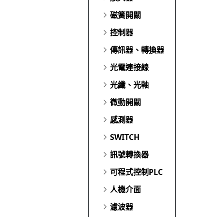
磁簧開關
控制器
傳訊器、轉換器
光電連接線
光纖、光軸
微動開關
感測器
SWITCH
訊號轉換器
可程式控制PLC
人機介面
濾波器