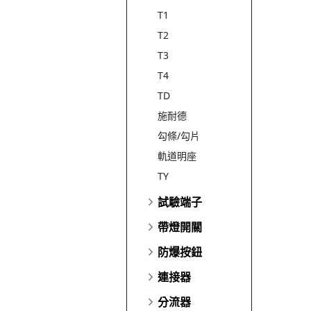
T1
T2
T3
T4
TD
施耐德
勾條/勾片
軌道明座
TY
試驗端子
帶燈開關
防爆按鈕
連接器
分流器