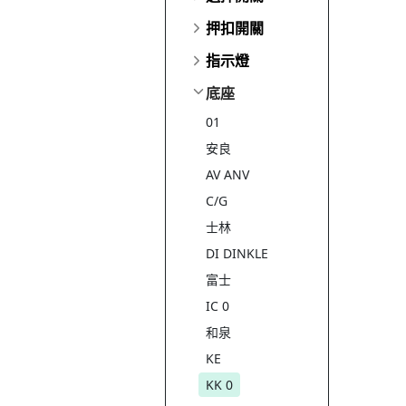
押扣開關
指示燈
底座
01
安良
AV ANV
C/G
士林
DI DINKLE
富士
IC 0
和泉
KE
KK 0