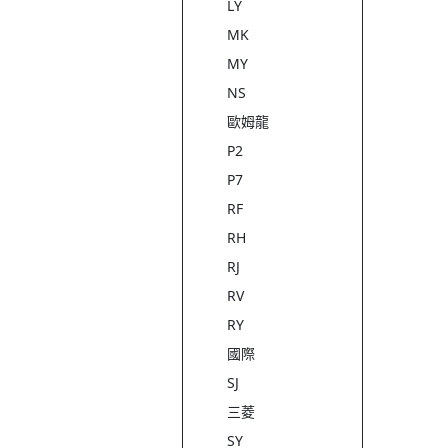
LY
MK
MY
NS
歐姆龍
P2
P7
RF
RH
RJ
RV
RY
國際
SJ
三菱
SY