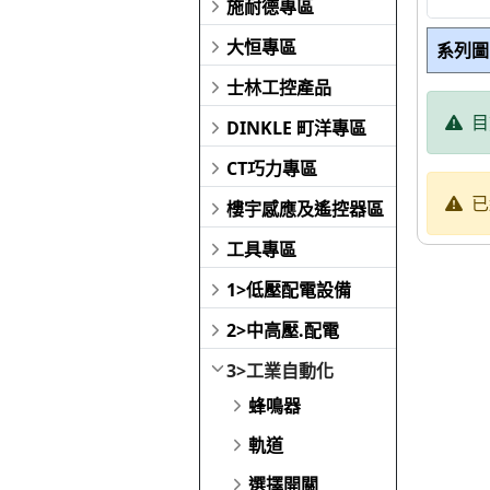
施耐德專區
大恒專區
系列圖
士林工控產品
目
DINKLE 町洋專區
CT巧力專區
已
樓宇感應及遙控器區
工具專區
1>低壓配電設備
2>中高壓.配電
3>工業自動化
蜂鳴器
軌道
選擇開關