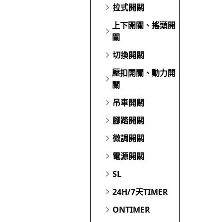
拉式開關
上下開關、搖頭開
關
切換開關
壓扣開關、動力開
關
吊車開關
腳踏開關
微調開關
電源開關
SL
24H/7天TIMER
ONTIMER