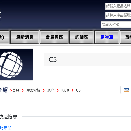
)
最新消息
會員專區
詢價區
購物車
聯
C5
介紹
首頁
產品介紹
底座
KK 0
C5
快速搜尋
部產品