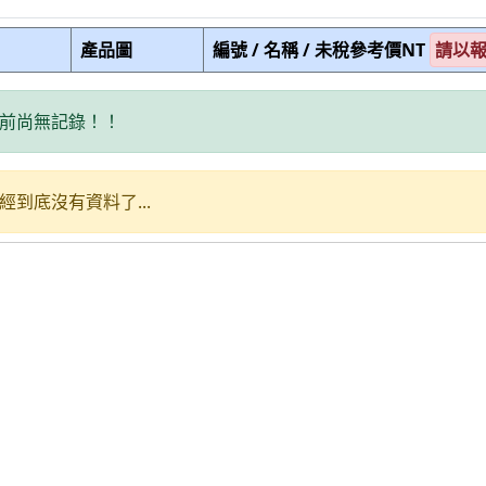
產品圖
編號 / 名稱 / 未稅參考價NT
請以
前尚無記錄！！
經到底沒有資料了...