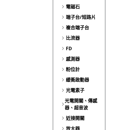
電磁石
端子台/短路片
複合端子台
比流器
FD
感測器
粉位計
緩衝啟動器
光電素子
光電開關、傳感
器、超音波
近接開關
放大器