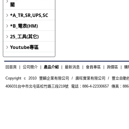
關
*A_TR,SR,UPS,SC
*B_電表(HM)
25_工具(其它)
Youtube專區
回首頁
|
公司簡介
|
產品介紹
|
最新消息
|
會員專區
|
詢價區
|
購
Copyright c 2010 豐麟企業有限公司 / 廣旺實業有限公司 / 豐立自動控制器材
406031台中市北屯區松竹路三段219號 電話：886-4-22330657 傳真：886-4-