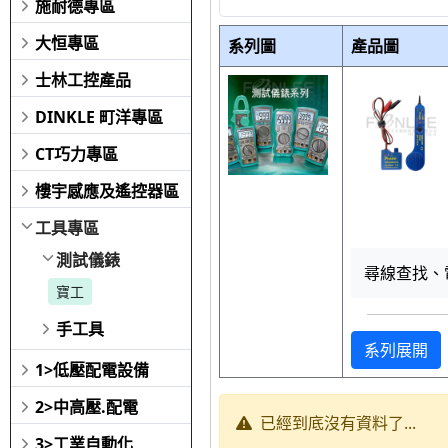
施耐德專區
大恒專區
系列圖
產品圖
士林工控產品
DINKLE 町洋專區
CT巧力專區
樓宇感應及遙控器區
工具專區
測試儀錶
尋線查找、
寶工
手工具
系列展開
1>低壓配電設備
2>中高壓.配電
已經到底沒有資料了...
3>工業自動化