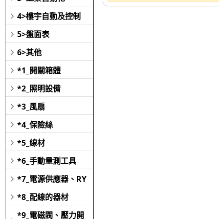
4>樓宇自動及控制
5>盤面表
6>其他
*1_開關箱體
*2_照明設備
*3_風扇
*4_保險絲
*5_線材
*6_手動量測工具
*7_電源供應器、RY
*8_配線的器材
*9_電磁閥、壓力開