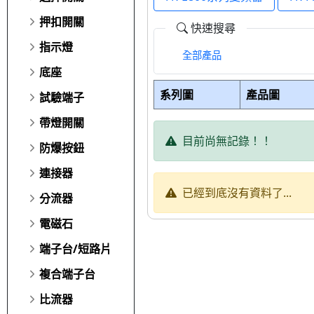
押扣開關
快速搜尋
指示燈
全部產品
底座
系列圖
產品圖
試驗端子
帶燈開關
目前尚無記錄！！
防爆按鈕
連接器
已經到底沒有資料了...
分流器
電磁石
端子台/短路片
複合端子台
比流器