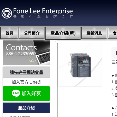
首頁
公司簡介
產品介紹(新)
最新消息
會
三
請先註冊網站會員
●
加入官方 Line@
1
2
3
產品介紹
●
1