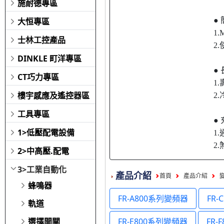
施耐德專區
大恒專區
●
1
士林工控產品
2.
DINKLE 町洋專區
●
CT巧力專區
1
樓宇感應及遙控器區
2
工具專區
●
1>低壓配電設備
1
2
2>中高壓.配電
3>工業自動化
產品介紹
首頁
產品介紹
蜂鳴器
FR-A800系列變頻器
FR
軌道
選擇開關
FR-E800系列變頻器
FR-