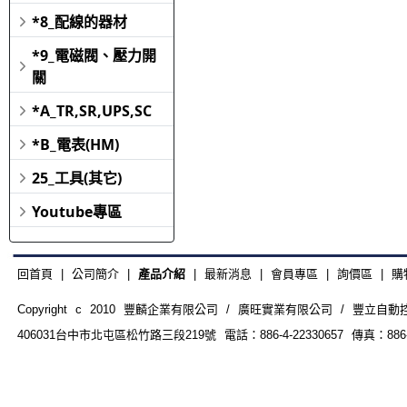
*8_配線的器材
*9_電磁閥、壓力開
關
*A_TR,SR,UPS,SC
*B_電表(HM)
25_工具(其它)
Youtube專區
回首頁
|
公司簡介
|
產品介紹
|
最新消息
|
會員專區
|
詢價區
|
購
Copyright c 2010 豐麟企業有限公司 / 廣旺實業有限公司 / 豐立自動控制器材
406031台中市北屯區松竹路三段219號 電話：886-4-22330657 傳真：886-4-