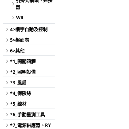
引掛式插頭、連接
器
WR
4>樓宇自動及控制
5>盤面表
6>其他
*1_開關箱體
*2_照明設備
*3_風扇
*4_保險絲
*5_線材
*6_手動量測工具
*7_電源供應器、RY