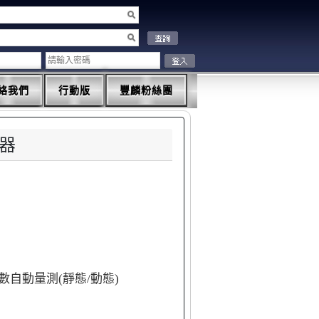
絡我們
行動版
豐麟粉絲團
頻器
自動量測(靜態/動態)