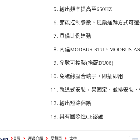
輸出頻率提高至650HZ
節能控制參數、風扇運轉方式可選
具備比例連動
內建MODBUS-RTU、MODBUS-
參數可複製(搭配DU06)
免螺絲壓合端子，即插即用
軌道式安裝，易固定、並排安裝、
輸出短路保護
具有國際性CE認證
首頁
產品介紹
變頻器
士林