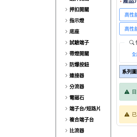
產品
押扣開關
高性
指示燈
高性能
底座
試驗端子
帶燈開關
全
防爆按鈕
系列圖
連接器
分流器
目
電磁石
端子台/短路片
已
複合端子台
比流器