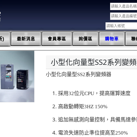
)
最新消息
會員專區
詢價區
購物車
聯
小型化向量型SS2系列變
小型化向量型SS2系列變頻器
採用32位元CPU，提高運算速度
高啟動轉矩3HZ 150%
追加無感測向量控制，具備馬達參數
電流失速防止準位提高至250%