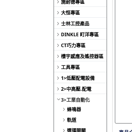
施耐德專區
大恒專區
士林工控產品
DINKLE 町洋專區
CT巧力專區
樓宇感應及遙控器區
工具專區
1>低壓配電設備
2>中高壓.配電
3>工業自動化
蜂鳴器
軌道
選擇開關