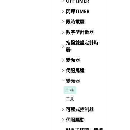
OFFTIMER
閃爍TIMER
限時電驛
數字型計數器
指撥雙設定計時
器
變頻器
伺服馬達
變頻器
士林
三菱
可程式控制器
伺服驅動