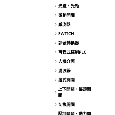
光纖、光軸
微動開關
感測器
SWITCH
訊號轉換器
可程式控制PLC
人機介面
濾波器
拉式開關
上下開關、搖頭開
關
切換開關
壓扣開關、動力開