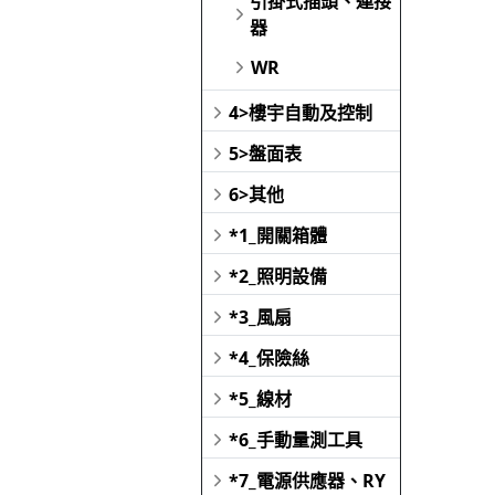
引掛式插頭、連接
器
WR
4>樓宇自動及控制
5>盤面表
6>其他
*1_開關箱體
*2_照明設備
*3_風扇
*4_保險絲
*5_線材
*6_手動量測工具
*7_電源供應器、RY