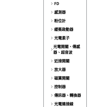
FD
感測器
粉位計
緩衝啟動器
光電素子
光電開關、傳感
器、超音波
近接開關
放大器
磁簧開關
控制器
傳訊器、轉換器
光電連接線