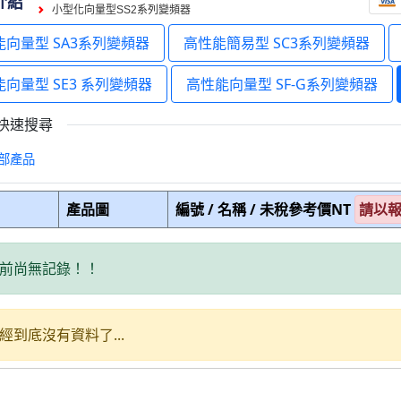
介紹
小型化向量型SS2系列變頻器
能向量型 SA3系列變頻器
高性能簡易型 SC3系列變頻器
向量型 SE3 系列變頻器
高性能向量型 SF-G系列變頻器
快速搜尋
部產品
產品圖
編號 / 名稱 / 未稅參考價NT
請以
前尚無記錄！！
經到底沒有資料了...