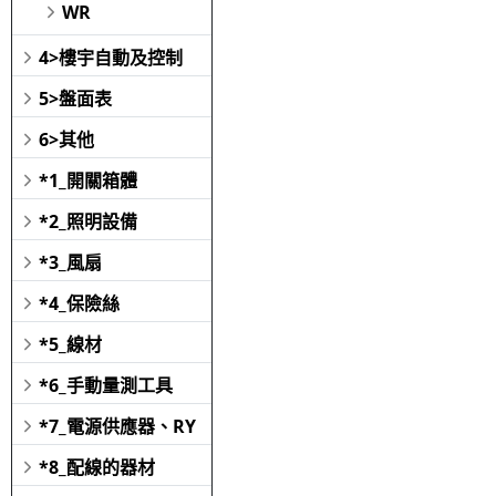
WR
4>樓宇自動及控制
5>盤面表
6>其他
*1_開關箱體
*2_照明設備
*3_風扇
*4_保險絲
*5_線材
*6_手動量測工具
*7_電源供應器、RY
*8_配線的器材