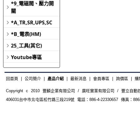
*9_電磁閥、壓力開
關
*A_TR,SR,UPS,SC
*B_電表(HM)
25_工具(其它)
Youtube專區
回首頁
|
公司簡介
|
產品介紹
|
最新消息
|
會員專區
|
詢價區
|
購
Copyright c 2010 豐麟企業有限公司 / 廣旺實業有限公司 / 豐立自動控制器材
406031台中市北屯區松竹路三段219號 電話：886-4-22330657 傳真：886-4-