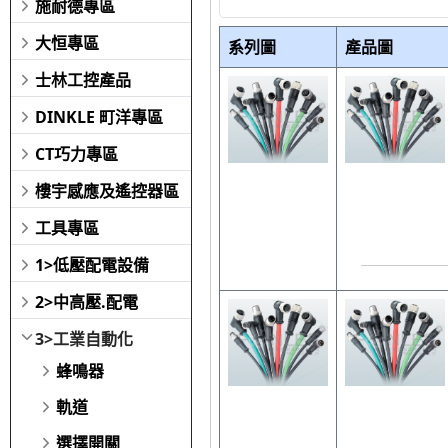
施耐德專區
大恒專區
系列圖
產品圖
士林工控產品
DINKLE 町洋專區
CT巧力專區
樓宇感應及遙控器區
工具專區
1>低壓配電設備
2>中高壓.配電
3>工業自動化
蜂鳴器
軌道
選擇開關