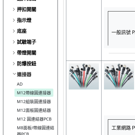
押扣開關
指示燈
底座
一般訊號 P.
試驗端子
帶燈開關
防爆按鈕
連接器
AD
M12帶線圓連接器
M12組裝圓連接器
M12面板圓連結器
M12 圓連結器PCB
M8面板/帶線圓連結
工業網路 P.
器PCB