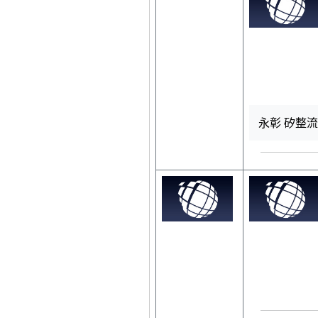
永彰 矽整流電