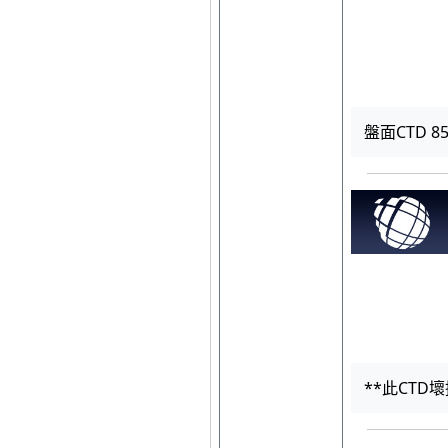
盤面CTD 850
**此CTD壞