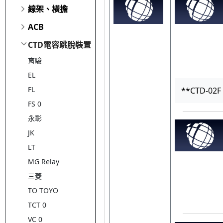
線架、橫擔
ACB
CTD電容跳脫裝置
育駿
EL
FL
**CTD-02F
FS 0
永彰
JK
LT
MG Relay
三菱
TO TOYO
TCT 0
VC 0