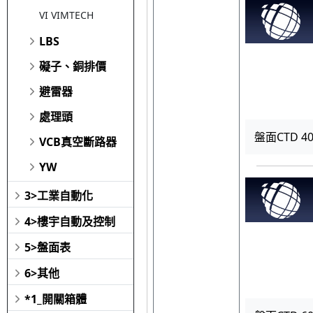
VI VIMTECH
LBS
礙子、銅排價
避雷器
處理頭
盤面CTD 400
VCB真空斷路器
YW
3>工業自動化
4>樓宇自動及控制
5>盤面表
6>其他
*1_開關箱體