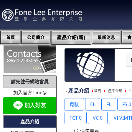
首頁
公司簡介
產品介紹(新)
最新消息
會
請先註冊網站會員
產品介紹
首頁
產品介紹
加入官方 Line@
育駿
EL
FL
FS 0
TCT 0
VC 0
VI VIM
產品介紹
快速搜尋