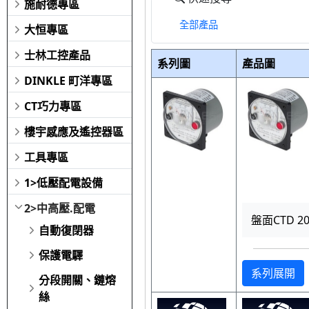
施耐德專區
全部產品
大恒專區
士林工控產品
系列圖
產品圖
DINKLE 町洋專區
CT巧力專區
樓宇感應及遙控器區
工具專區
1>低壓配電設備
2>中高壓.配電
盤面CTD 200
自動復閉器
保護電驛
系列展開
分段開關、鏈熔
絲