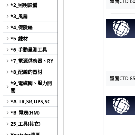
盤面CTD 600
*2_照明設備
*3_風扇
*4_保險絲
*5_線材
*6_手動量測工具
*7_電源供應器、RY
*8_配線的器材
盤面CTD 850
*9_電磁閥、壓力開
關
*A_TR,SR,UPS,SC
*B_電表(HM)
25_工具(其它)
Youtube專區