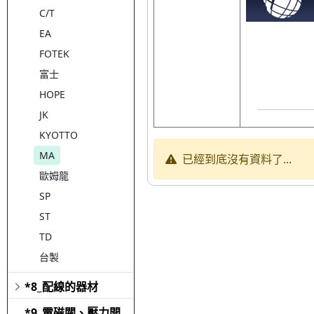
C/T
EA
FOTEK
富士
HOPE
JK
KYOTTO
MA
已經到底沒有資料了...
歐姆龍
SP
ST
TD
台製
*8_配線的器材
*9_電磁閥、壓力開