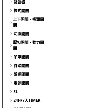
濾波器
拉式開關
上下開關、搖頭開
關
切換開關
壓扣開關、動力開
關
吊車開關
腳踏開關
微調開關
電源開關
SL
24H/7天TIMER