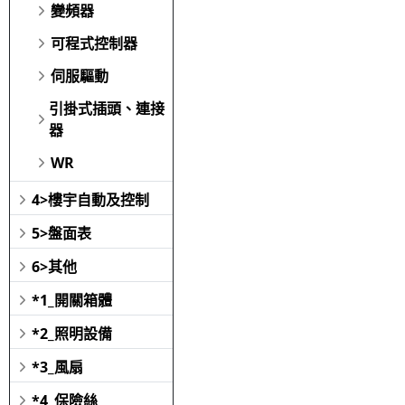
變頻器
可程式控制器
伺服驅動
引掛式插頭、連接
器
WR
4>樓宇自動及控制
5>盤面表
6>其他
*1_開關箱體
*2_照明設備
*3_風扇
*4_保險絲