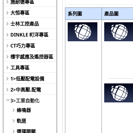
施耐德專區
大恒專區
系列圖
產品圖
士林工控產品
DINKLE 町洋專區
CT巧力專區
樓宇感應及遙控器區
工具專區
1>低壓配電設備
2>中高壓.配電
3>工業自動化
蜂鳴器
軌道
選擇開關