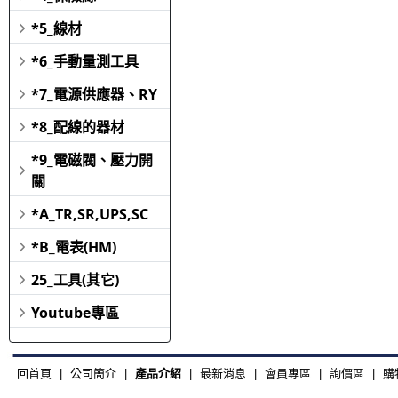
*5_線材
*6_手動量測工具
*7_電源供應器、RY
*8_配線的器材
*9_電磁閥、壓力開
關
*A_TR,SR,UPS,SC
*B_電表(HM)
25_工具(其它)
Youtube專區
回首頁
|
公司簡介
|
產品介紹
|
最新消息
|
會員專區
|
詢價區
|
購