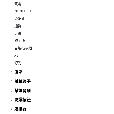
賀電
NI NITECH
歐姆龍
通群
天得
施耐德
台製指示燈
XB
源光
底座
試驗端子
帶燈開關
防爆按鈕
連接器