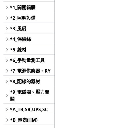
*1_開關箱體
*2_照明設備
*3_風扇
*4_保險絲
*5_線材
*6_手動量測工具
*7_電源供應器、RY
*8_配線的器材
*9_電磁閥、壓力開
關
*A_TR,SR,UPS,SC
*B_電表(HM)