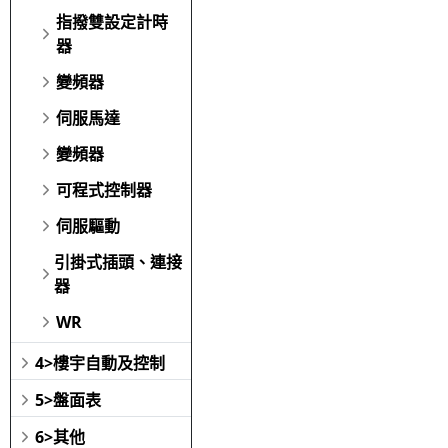
指撥雙設定計時
器
變頻器
伺服馬達
變頻器
可程式控制器
伺服驅動
引掛式插頭、連接
器
WR
4>樓宇自動及控制
5>盤面表
6>其他