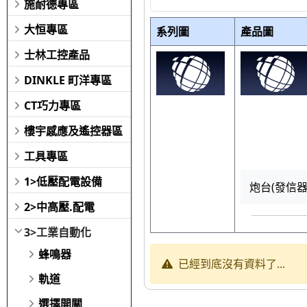
施耐德專區
大恒專區
系列圖
產品圖
士林工控產品
DINKLE 町洋專區
CT巧力專區
樓宇感應及遙控器區
工具專區
1>低壓配電設備
炮台(發信器)
2>中高壓.配電
3>工業自動化
蜂鳴器
已經到底沒有資料了...
軌道
選擇開關