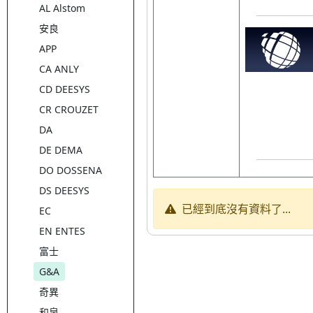
AL Alstom
安良
APP
CA ANLY
CD DEESYS
CR CROUZET
DA
DE DEMA
DO DOSSENA
DS DEESYS
已經到底沒有資料了...
EC
EN ENTES
富士
G&A
奇異
和泉