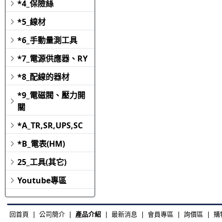
*4_保險絲
*5_線材
*6_手動量測工具
*7_電源供應器、RY
*8_配線的器材
*9_電磁閥、壓力開
關
*A_TR,SR,UPS,SC
*B_電表(HM)
25_工具(其它)
Youtube專區
回首頁
|
公司簡介
|
產品介紹
|
最新消息
|
會員專區
|
詢價區
|
購