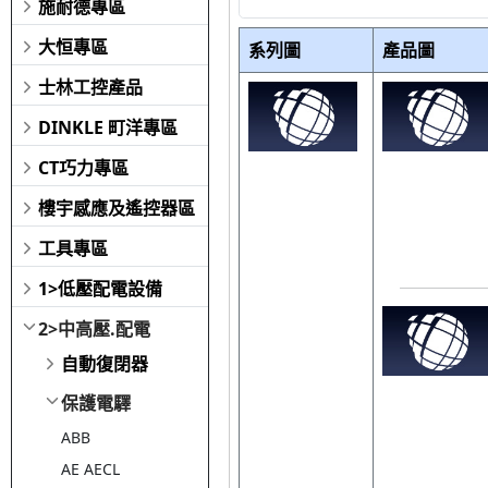
施耐德專區
大恒專區
系列圖
產品圖
士林工控產品
DINKLE 町洋專區
CT巧力專區
樓宇感應及遙控器區
工具專區
1>低壓配電設備
2>中高壓.配電
自動復閉器
保護電驛
ABB
AE AECL