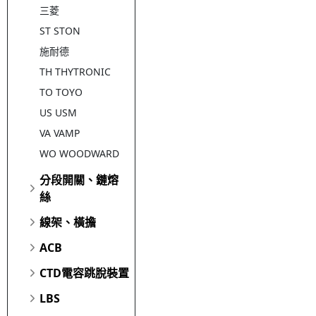
三菱
ST STON
施耐德
TH THYTRONIC
TO TOYO
US USM
VA VAMP
WO WOODWARD
分段開關、鏈熔
絲
線架、橫擔
ACB
CTD電容跳脫裝置
LBS