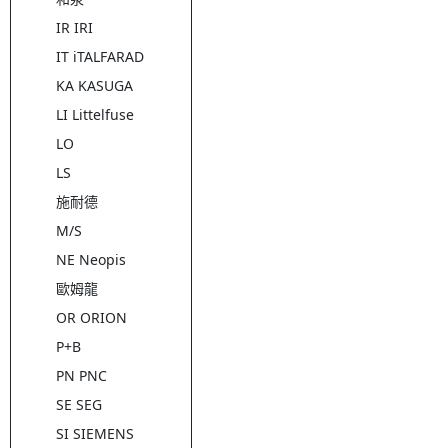
IR IRI
IT iTALFARAD
KA KASUGA
LI Littelfuse
LO
LS
施耐德
M/S
NE Neopis
歐姆龍
OR ORION
P+B
PN PNC
SE SEG
SI SIEMENS