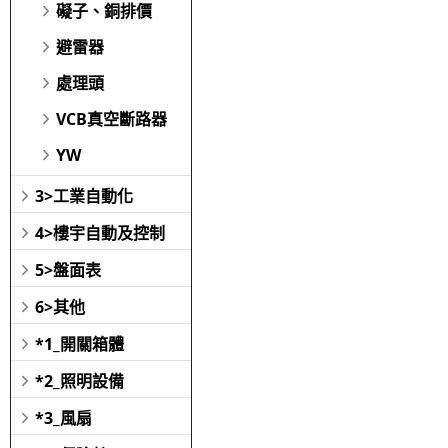
礙子、銅排價
避雷器
處理頭
VCB真空斷路器
YW
3>工業自動化
4>樓宇自動及控制
5>盤面表
6>其他
*1_開關箱體
*2_照明設備
*3_風扇