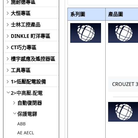
施耐德專區
大恒專區
系列圖
產品圖
士林工控產品
DINKLE 町洋專區
CT巧力專區
樓宇感應及遙控器區
工具專區
1>低壓配電設備
CROUZET 
2>中高壓.配電
自動復閉器
保護電驛
ABB
AE AECL