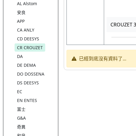
AL Alstom
安良
APP
CROUZET 
CA ANLY
CD DEESYS
CR CROUZET
DA
已經到底沒有資料了...
DE DEMA
DO DOSSENA
DS DEESYS
EC
EN ENTES
富士
G&A
奇異
和泉