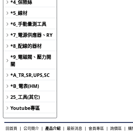
*4_保險絲
*5_線材
*6_手動量測工具
*7_電源供應器、RY
*8_配線的器材
*9_電磁閥、壓力開
關
*A_TR,SR,UPS,SC
*B_電表(HM)
25_工具(其它)
Youtube專區
回首頁
|
公司簡介
|
產品介紹
|
最新消息
|
會員專區
|
詢價區
|
購