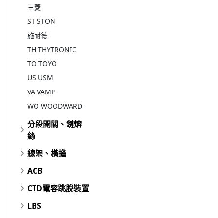
三菱
ST STON
施耐德
TH THYTRONIC
TO TOYO
US USM
VA VAMP
WO WOODWARD
分段開關、鏈熔
絲
線架、橫擔
ACB
CTD電容跳脫裝置
LBS