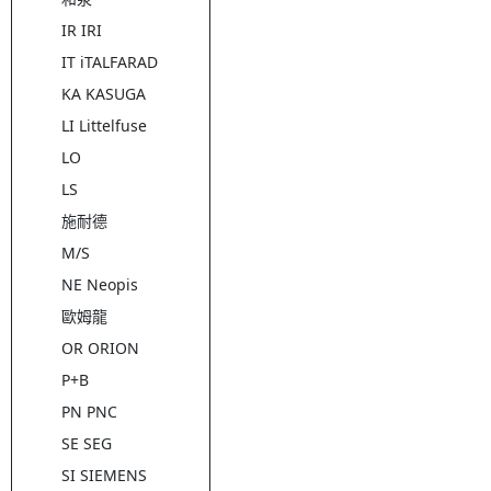
IR IRI
IT iTALFARAD
KA KASUGA
LI Littelfuse
LO
LS
施耐德
M/S
NE Neopis
歐姆龍
OR ORION
P+B
PN PNC
SE SEG
SI SIEMENS