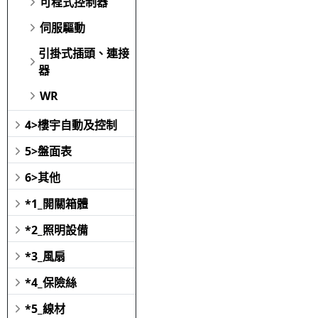
可程式控制器
伺服驅動
引掛式插頭、連接
器
WR
4>樓宇自動及控制
5>盤面表
6>其他
*1_開關箱體
*2_照明設備
*3_風扇
*4_保險絲
*5_線材