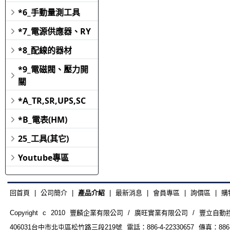
*6_手動量測工具
*7_電源供應器、RY
*8_配線的器材
*9_電磁閥、壓力開
關
*A_TR,SR,UPS,SC
*B_電表(HM)
25_工具(其它)
Youtube專區
回首頁
|
公司簡介
|
產品介紹
|
最新消息
|
會員專區
|
詢價區
|
購
Copyright c 2010 豐麟企業有限公司 / 廣旺實業有限公司 / 豐立自動控制器材
406031台中市北屯區松竹路三段219號 電話：886-4-22330657 傳真：886-4-