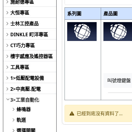
施耐德專區
大恒專區
系列圖
產品圖
士林工控產品
DINKLE 町洋專區
CT巧力專區
樓宇感應及遙控器區
工具專區
1>低壓配電設備
叫號燈鍵盤 R
2>中高壓.配電
3>工業自動化
蜂鳴器
已經到底沒有資料了...
軌道
選擇開關