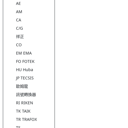
AE
AM
CA
C/G
祥正
CO
EM EMA
FO FOTEK
HU Huba
JP TECSIS
歐姆龍
訊號轉換器
RI RIKEN
TK TAIK
TR TRAFOX
TS