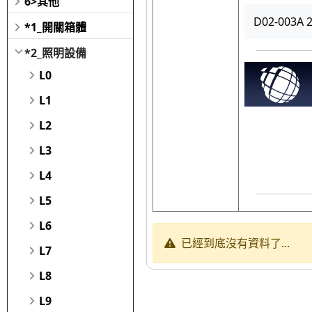
6>其他
D02-003
*1_開關箱體
*2_照明設備
L0
L1
L2
L3
L4
L5
L6
已經到底沒有資料了...
L7
L8
L9