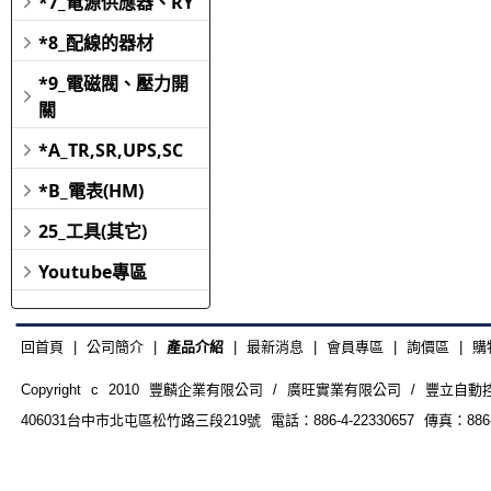
*7_電源供應器、RY
*8_配線的器材
*9_電磁閥、壓力開
關
*A_TR,SR,UPS,SC
*B_電表(HM)
25_工具(其它)
Youtube專區
回首頁
|
公司簡介
|
產品介紹
|
最新消息
|
會員專區
|
詢價區
|
購
Copyright c 2010 豐麟企業有限公司 / 廣旺實業有限公司 / 豐立自動控制器材
406031台中市北屯區松竹路三段219號 電話：886-4-22330657 傳真：886-4-