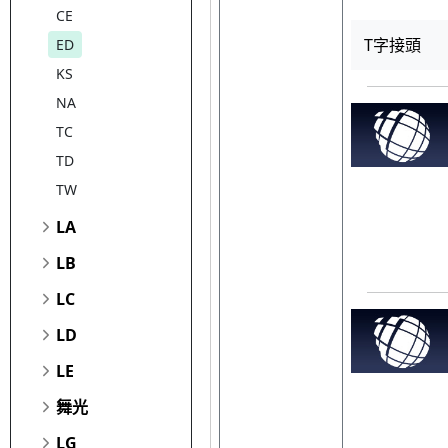
CE
T字接頭
ED
KS
NA
TC
TD
TW
LA
LB
LC
LD
LE
舞光
LG