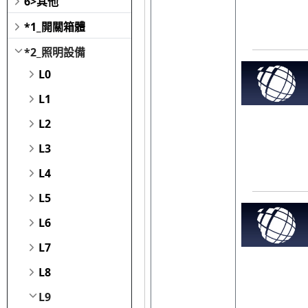
6>其他
*1_開關箱體
*2_照明設備
L0
L1
L2
L3
L4
L5
L6
L7
L8
L9