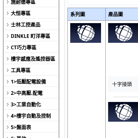
施耐德專區
大恒專區
系列圖
產品圖
士林工控產品
DINKLE 町洋專區
CT巧力專區
樓宇感應及遙控器區
工具專區
1>低壓配電設備
十字接頭
2>中高壓.配電
3>工業自動化
4>樓宇自動及控制
5>盤面表