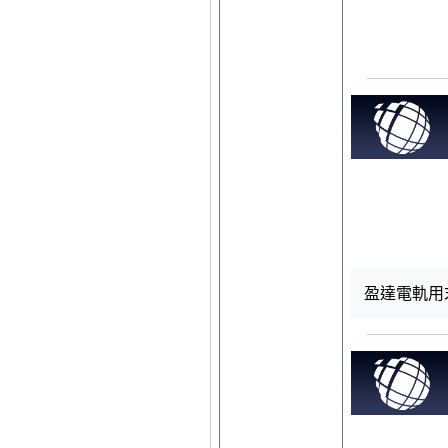
盈達電軌用