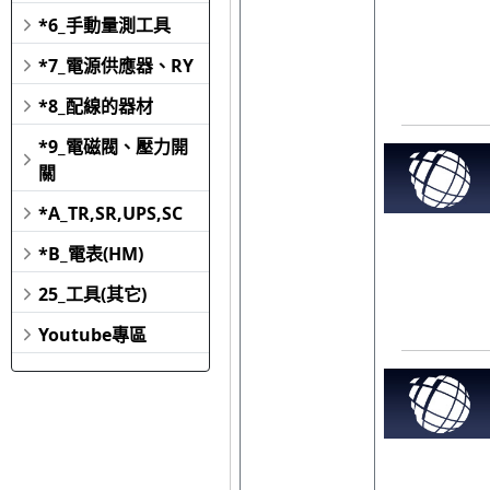
*6_手動量測工具
*7_電源供應器、RY
*8_配線的器材
*9_電磁閥、壓力開
關
*A_TR,SR,UPS,SC
*B_電表(HM)
25_工具(其它)
Youtube專區