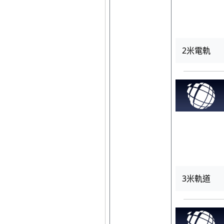
2米電軌
3米軌道