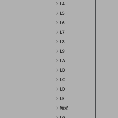
L4
L5
L6
L7
L8
L9
LA
LB
LC
LD
LE
舞光
LG