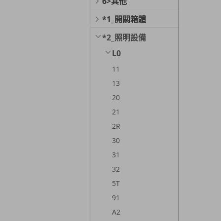
6>其他
*1_開關箱體
*2_照明設備
L0
11
13
20
21
2R
30
31
32
5T
91
A2