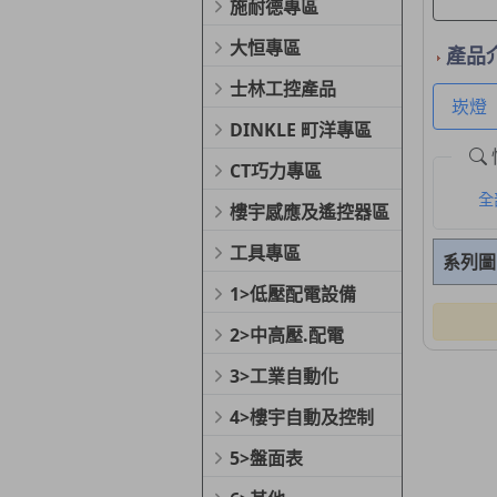
施耐德專區
大恒專區
產品
士林工控產品
崁燈
DINKLE 町洋專區
CT巧力專區
全
樓宇感應及遙控器區
工具專區
系列圖
1>低壓配電設備
2>中高壓.配電
3>工業自動化
4>樓宇自動及控制
5>盤面表