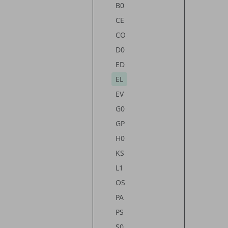
B0
CE
CO
D0
ED
EL
EV
G0
GP
H0
KS
L1
OS
PA
PS
S0