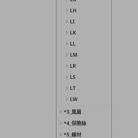
LH
LI
LK
LL
LM
LR
LS
LT
LW
*3_風扇
*4_保險絲
*5_線材