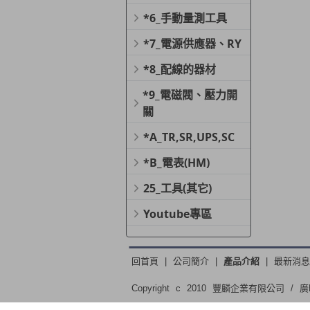
*6_手動量測工具
*7_電源供應器、RY
*8_配線的器材
*9_電磁閥、壓力開
關
*A_TR,SR,UPS,SC
*B_電表(HM)
25_工具(其它)
Youtube專區
回首頁
|
公司簡介
|
產品介紹
|
最新消息
Copyright c 2010 豐麟企業有限公司 / 
406031台中市北屯區松竹路三段219號 電話：886-