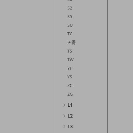
S2
S5
SU
TC
天得
TS
TW
YF
YS
ZC
ZG
L1
L2
L3