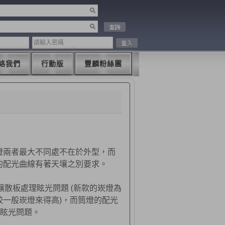
絡我們
行動版
豐麟粉絲團
燈兩者最大不同處不在於外型，而
的配光曲線有著天壤之別要求。
用擴散板處理眩光問題 (新款的崁燈為
較一般崁燈來得高)，而筒燈的配光
理眩光問題。