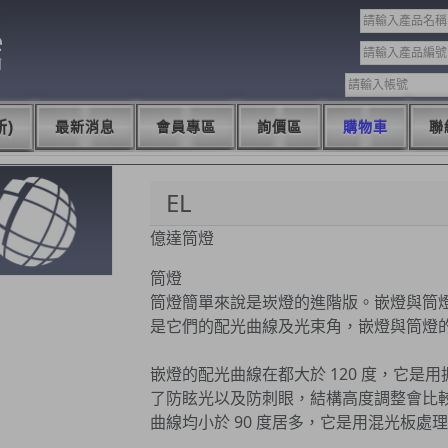
)
最新消息
會員專區
詢價區
購物車
聯
EL
億達筒燈
筒燈
筒燈簡單來說是崁燈的進階版。嵌燈與筒
是它們的配光曲線及光束角，嵌燈與筒燈
嵌燈的配光曲線在都大於 120 度，它是
了防眩光以及防刺眼，結構高度調整會比
曲線均小於 90 度居多，它是用混光板處