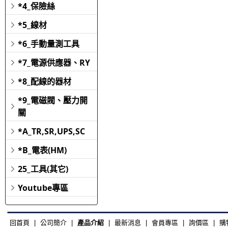
*4_保險絲
*5_線材
*6_手動量測工具
*7_電源供應器、RY
*8_配線的器材
*9_電磁閥、壓力開
關
*A_TR,SR,UPS,SC
*B_電表(HM)
25_工具(其它)
Youtube專區
回首頁
|
公司簡介
|
產品介紹
|
最新消息
|
會員專區
|
詢價區
|
購