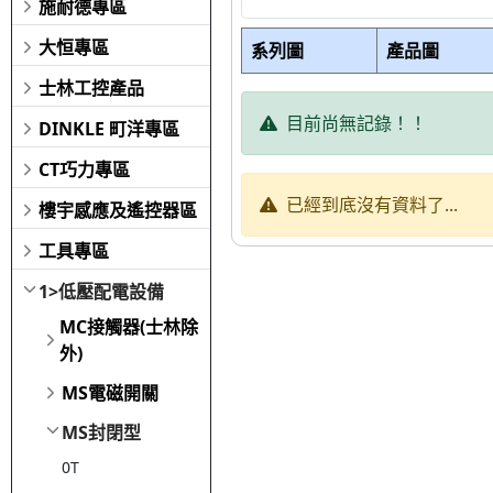
施耐德專區
大恒專區
系列圖
產品圖
士林工控產品
目前尚無記錄！！
DINKLE 町洋專區
CT巧力專區
已經到底沒有資料了...
樓宇感應及遙控器區
工具專區
1>低壓配電設備
MC接觸器(士林除
外)
MS電磁開關
MS封閉型
0T