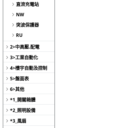
直流充電站
NW
突波保護器
RU
2>中高壓.配電
3>工業自動化
4>樓宇自動及控制
5>盤面表
6>其他
*1_開關箱體
*2_照明設備
*3_風扇