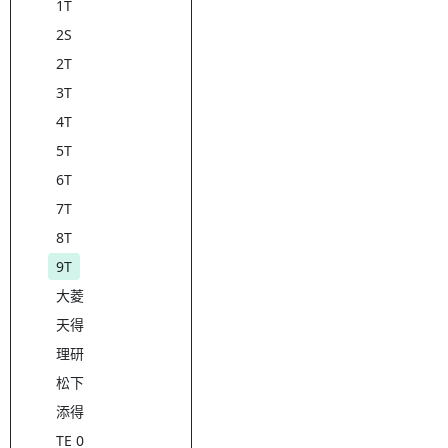
1T
2S
2T
3T
4T
5T
6T
7T
8T
9T
大菱
天得
理研
松下
添得
TE 0