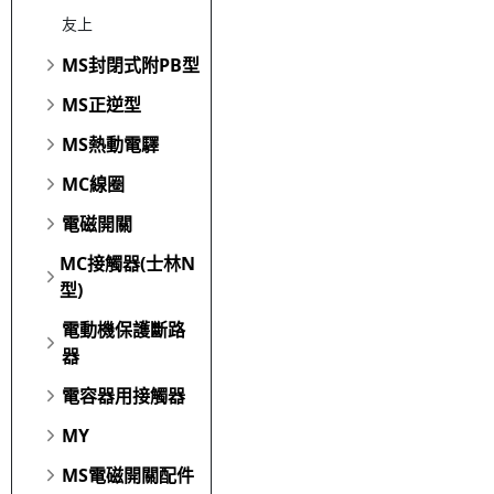
友上
MS封閉式附PB型
MS正逆型
MS熱動電驛
MC線圈
電磁開關
MC接觸器(士林N
型)
電動機保護斷路
器
電容器用接觸器
MY
MS電磁開關配件