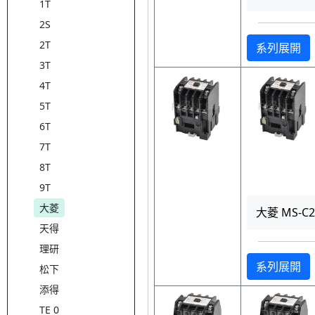
1T
2S
2T
系列展開
3T
4T
5T
6T
7T
8T
9T
大菱
大菱 MS-C
天得
理研
系列展開
松下
添得
TE 0