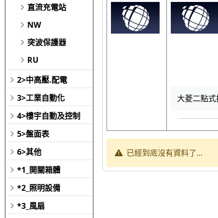
直流充電站
NW
突波保護器
RU
2>中高壓.配電
3>工業自動化
大菱二點式押
4>樓宇自動及控制
5>盤面表
6>其他
已經到底沒有資料了...
*1_開關箱體
*2_照明設備
*3_風扇