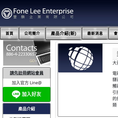
首頁
公司簡介
產品介紹(新)
最新消息
會
大
請先註冊網站會員
電
驛
加入官方 Line@
觸
引
的
類
產品介紹