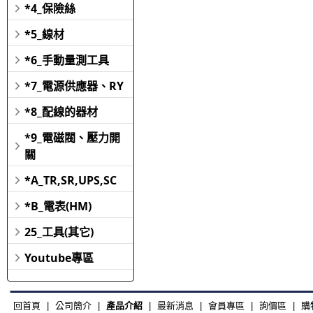
*4_保險絲
*5_線材
*6_手動量測工具
*7_電源供應器、RY
*8_配線的器材
*9_電磁閥、壓力開
關
*A_TR,SR,UPS,SC
*B_電表(HM)
25_工具(其它)
Youtube專區
回首頁
|
公司簡介
|
產品介紹
|
最新消息
|
會員專區
|
詢價區
|
購