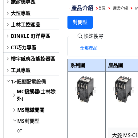
施耐德專區
產品介紹
首頁
產品介紹
大恒專區
封閉型
士林工控產品
DINKLE 町洋專區
快速搜尋
CT巧力專區
全部產品
樓宇感應及遙控器區
系列圖
產品圖
工具專區
1>低壓配電設備
MC接觸器(士林除
外)
MS電磁開關
MS封閉型
0T
大菱 MS-C