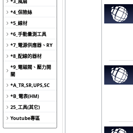
*3_風扇
*4_保險絲
*5_線材
*6_手動量測工具
*7_電源供應器、RY
*8_配線的器材
*9_電磁閥、壓力開
關
*A_TR,SR,UPS,SC
*B_電表(HM)
25_工具(其它)
Youtube專區