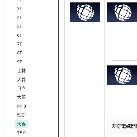
3T
4T
5T
6T
7T
8T
9T
士林
大菱
日立
大菱
PK 0
理研
天得
天得電磁開關 TM
TE 0