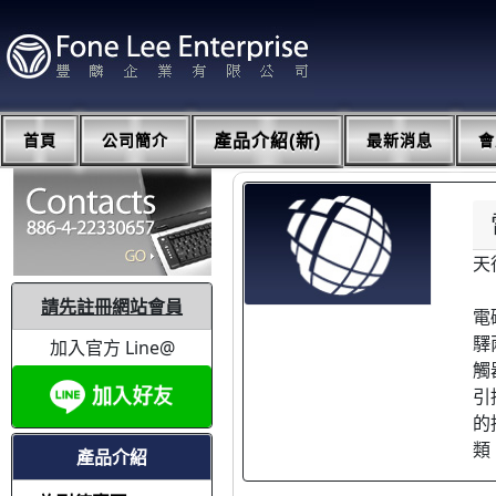
首頁
公司簡介
產品介紹(新)
最新消息
會
天
請先註冊網站會員
電
驛
加入官方 Line@
觸
引
的
類
產品介紹