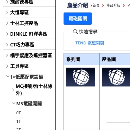
施耐德專區
產品介紹
首頁
產品介紹
大恒專區
電磁開關
士林工控產品
快速搜尋
DINKLE 町洋專區
TEND 電磁開關
CT巧力專區
樓宇感應及遙控器區
系列圖
產品圖
工具專區
1>低壓配電設備
MC接觸器(士林除
外)
MS電磁開關
0T
1T
2T