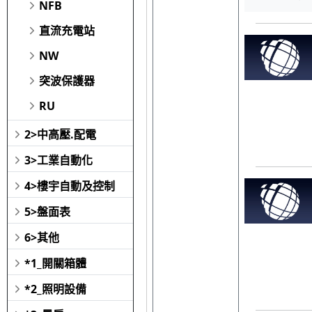
NFB
直流充電站
NW
突波保護器
RU
2>中高壓.配電
3>工業自動化
4>樓宇自動及控制
5>盤面表
6>其他
*1_開關箱體
*2_照明設備