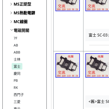
MS正逆型
MS熱動電驛
MC線圈
電磁開關
富士 SC-03
7F
AB
ABB
士林
富士
慶同
PB
RK
西門子
<舊>富士 SC
三菱
東元