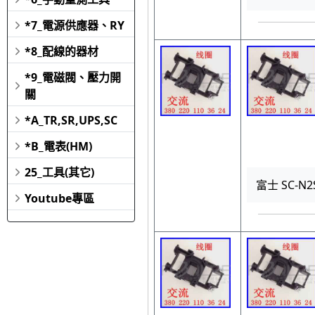
*7_電源供應器、RY
*8_配線的器材
*9_電磁閥、壓力開
關
*A_TR,SR,UPS,SC
*B_電表(HM)
25_工具(其它)
富士 SC-N2
Youtube專區