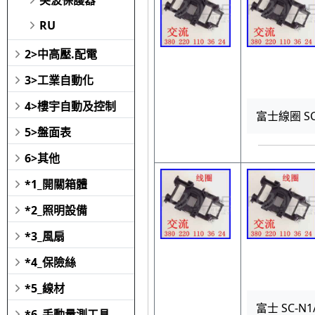
RU
2>中高壓.配電
3>工業自動化
4>樓宇自動及控制
富士線圈 SC-
5>盤面表
6>其他
*1_開關箱體
*2_照明設備
*3_風扇
*4_保險絲
*5_線材
富士 SC-N1
*6_手動量測工具