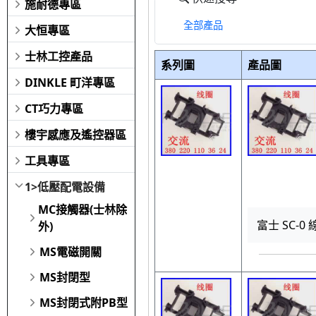
施耐德專區
全部產品
大恒專區
士林工控產品
系列圖
產品圖
DINKLE 町洋專區
CT巧力專區
樓宇感應及遙控器區
工具專區
1>低壓配電設備
MC接觸器(士林除
富士 SC-0 
外)
MS電磁開關
MS封閉型
MS封閉式附PB型