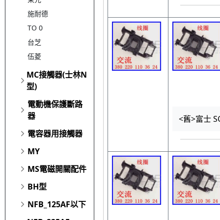
施耐德
TO 0
台芝
伍菱
MC接觸器(士林N
型)
電動機保護斷路
器
<舊>富士 SC
電容器用接觸器
MY
MS電磁開關配件
BH型
NFB_125AF以下