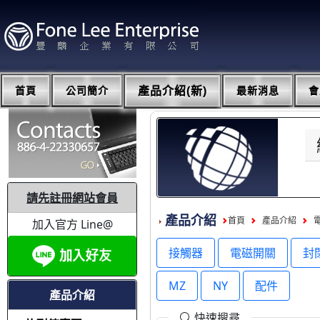
首頁
公司簡介
產品介紹(新)
最新消息
會
請先註冊網站會員
產品介紹
首頁
產品介紹
加入官方 Line@
接觸器
電磁開關
封
MZ
NY
配件
產品介紹
快速搜尋