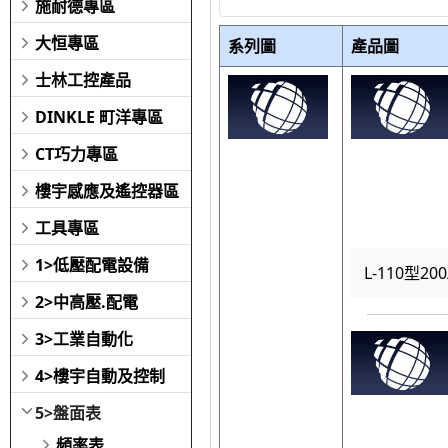
施耐德專區
大恒專區
系列圖
產品圖
士林工控產品
DINKLE 町洋專區
CT巧力專區
樓宇感應及遙控器區
工具專區
1>低壓配電設備
L-110型20
2>中高壓.配電
3>工業自動化
4>樓宇自動及控制
5>盤面表
頻率表