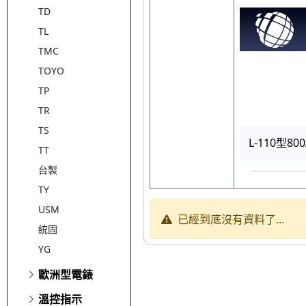
TD
TL
TMC
TOYO
TP
TR
TS
L-110型80
TT
台製
TY
USM
已經到底沒有資料了...
統固
YG
歐洲型電錶
溫控指示