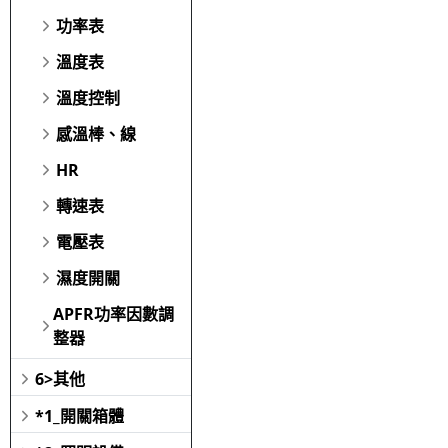
功率表
溫度表
溫度控制
感溫棒、線
HR
轉速表
電壓表
濕度開關
APFR功率因數調
整器
6>其他
*1_開關箱體