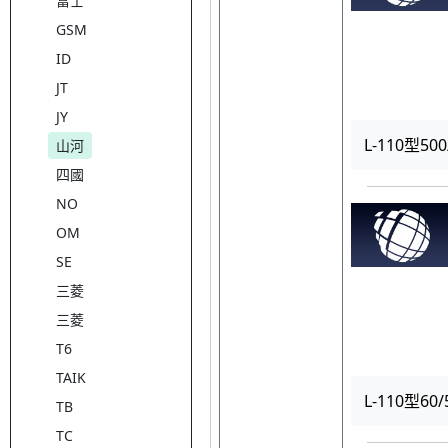
富士
GSM
ID
JT
JY
L-110型50
山河
四國
NO
OM
SE
三菱
三菱
T6
TAIK
L-110型60
TB
TC