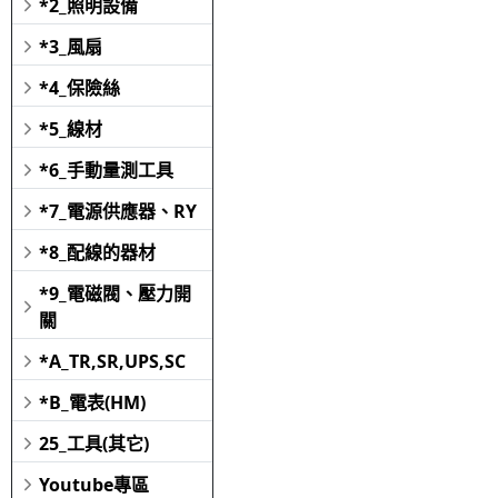
*2_照明設備
*3_風扇
*4_保險絲
*5_線材
*6_手動量測工具
*7_電源供應器、RY
*8_配線的器材
*9_電磁閥、壓力開
關
*A_TR,SR,UPS,SC
*B_電表(HM)
25_工具(其它)
Youtube專區