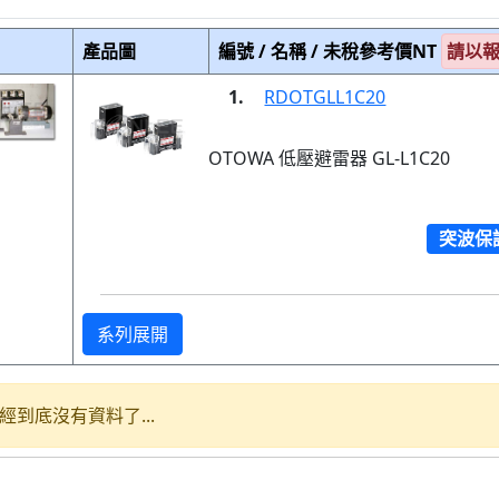
產品圖
編號 / 名稱 / 未稅參考價NT
請以
1.
RDOTGLL1C20
OTOWA 低壓避雷器 GL-L1C20
突波保
系列展開
經到底沒有資料了...