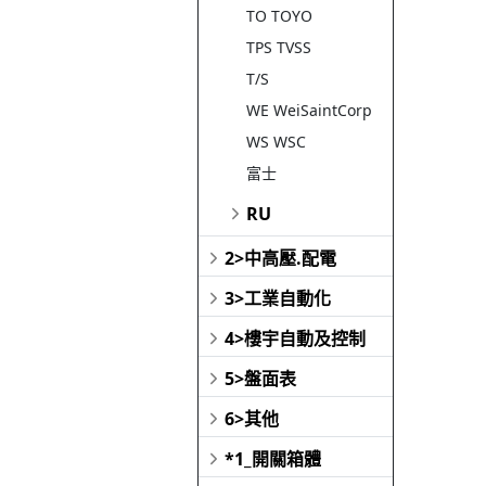
TO TOYO
TPS TVSS
T/S
WE WeiSaintCorp
WS WSC
富士
RU
2>中高壓.配電
3>工業自動化
4>樓宇自動及控制
5>盤面表
6>其他
*1_開關箱體