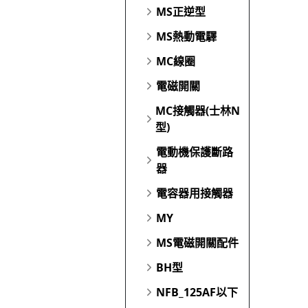
MS正逆型
MS熱動電驛
MC線圈
電磁開關
MC接觸器(士林N
型)
電動機保護斷路
器
電容器用接觸器
MY
MS電磁開關配件
BH型
NFB_125AF以下