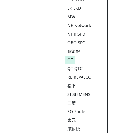
LK LKD
MW
NE Network
NHK SPD
OBO SPD
歐姆龍
OT
QT QTC
RE REVALCO
松下
SI SIEMENS
三菱
SO Soule
東元
施耐德