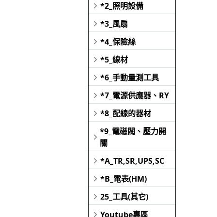
*2_照明設備
*3_風扇
*4_保險絲
*5_線材
*6_手動量測工具
*7_電源供應器、RY
*8_配線的器材
*9_電磁閥、壓力開
關
*A_TR,SR,UPS,SC
*B_電表(HM)
25_工具(其它)
Youtube專區