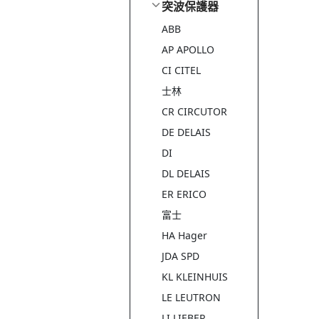
突波保護器
ABB
AP APOLLO
CI CITEL
士林
CR CIRCUTOR
DE DELAIS
DI
DL DELAIS
ER ERICO
富士
HA Hager
JDA SPD
KL KLEINHUIS
LE LEUTRON
LI LIEBER