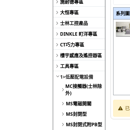
施耐德專區
大恒專區
系列圖
士林工控產品
DINKLE 町洋專區
CT巧力專區
樓宇感應及遙控器區
工具專區
1>低壓配電設備
MC接觸器(士林除
外)
MS電磁開關
已
MS封閉型
MS封閉式附PB型