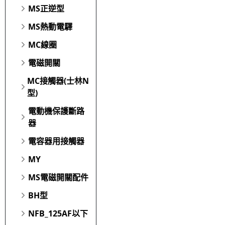
MS正逆型
MS熱動電驛
MC線圈
電磁開關
MC接觸器(士林N
型)
電動機保護斷路
器
電容器用接觸器
MY
MS電磁開關配件
BH型
NFB_125AF以下