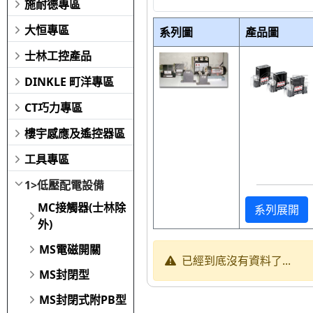
施耐德專區
大恒專區
系列圖
產品圖
士林工控產品
DINKLE 町洋專區
CT巧力專區
樓宇感應及遙控器區
工具專區
1>低壓配電設備
MC接觸器(士林除
系列展開
外)
MS電磁開關
已經到底沒有資料了...
MS封閉型
MS封閉式附PB型