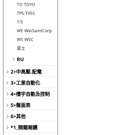
TO TOYO
TPS TVSS
T/S
WE WeiSaintCorp
WS WSC
富士
RU
2>中高壓.配電
3>工業自動化
4>樓宇自動及控制
5>盤面表
6>其他
*1_開關箱體