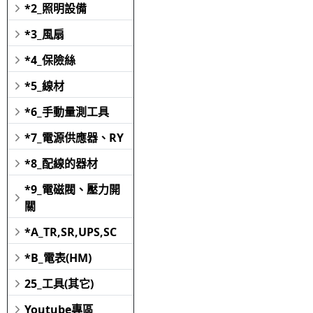
*2_照明設備
*3_風扇
*4_保險絲
*5_線材
*6_手動量測工具
*7_電源供應器、RY
*8_配線的器材
*9_電磁閥、壓力開
關
*A_TR,SR,UPS,SC
*B_電表(HM)
25_工具(其它)
Youtube專區