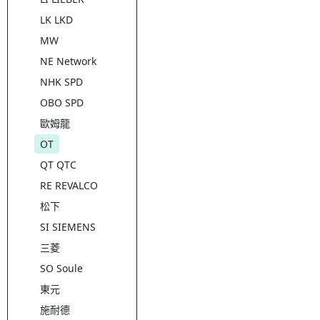
LK LKD
MW
NE Network
NHK SPD
OBO SPD
歐姆龍
OT
QT QTC
RE REVALCO
松下
SI SIEMENS
三菱
SO Soule
東元
施耐德