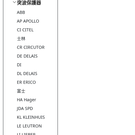
突波保護器
ABB
AP APOLLO
CI CITEL
士林
CR CIRCUTOR
DE DELAIS
DI
DL DELAIS
ER ERICO
富士
HA Hager
JDA SPD
KL KLEINHUIS
LE LEUTRON
LI LIEBER