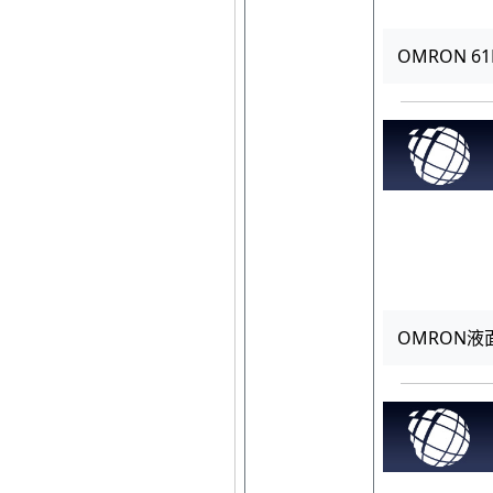
OMRON 61
OMRON液面