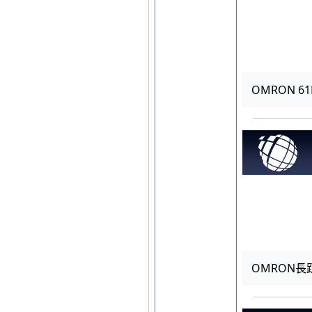
OMRON 6
OMRON長距