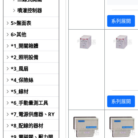
噴灌控制器
系列展開
5>盤面表
6>其他
*1_開關箱體
*2_照明設備
*3_風扇
*4_保險絲
*5_線材
系列展開
*6_手動量測工具
*7_電源供應器、RY
*8_配線的器材
*9_電磁閥、壓力開