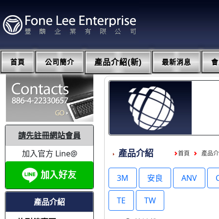
首頁
公司簡介
產品介紹(新)
最新消息
會
請先註冊網站會員
加入官方 Line@
產品介紹
首頁
產品
3M
安良
ANV
TE
TW
產品介紹