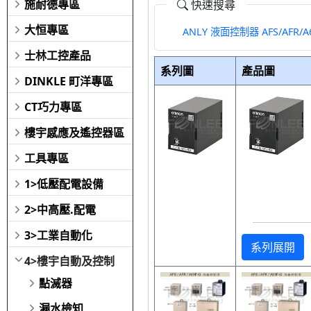
施耐德專區
快速搜尋
大恒專區
ANLY 液面控制器 AFS/AFR/A
士林工控產品
系列圖
產品圖
DINKLE 町洋專區
CT巧力專區
樓宇感應及遙控器區
工具專區
1>低壓配電設備
2>中高壓.配電
3>工業自動化
系列展開
4>樓宇自動及控制
點滅器
漏水檢知