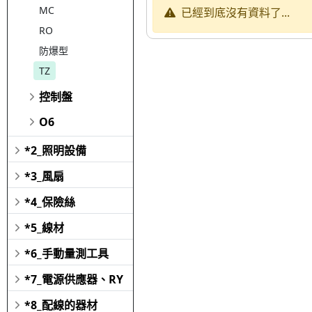
MC
已經到底沒有資料了...
RO
防爆型
TZ
控制盤
O6
*2_照明設備
*3_風扇
*4_保險絲
*5_線材
*6_手動量測工具
*7_電源供應器、RY
*8_配線的器材