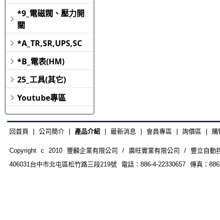
*9_電磁閥、壓力開
關
*A_TR,SR,UPS,SC
*B_電表(HM)
25_工具(其它)
Youtube專區
回首頁
|
公司簡介
|
產品介紹
|
最新消息
|
會員專區
|
詢價區
|
購
Copyright c 2010 豐麟企業有限公司 / 廣旺實業有限公司 / 豐立自動控制器材
406031台中市北屯區松竹路三段219號 電話：886-4-22330657 傳真：886-4-