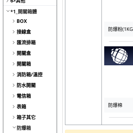
6>其他
*1_開關箱體
BOX
防爆粉(1KG
接線盒
匯流排箱
開關盒
開關箱
消防箱/溫控
防水開關
電信箱
防爆棉
表箱
箱子其它
防爆箱