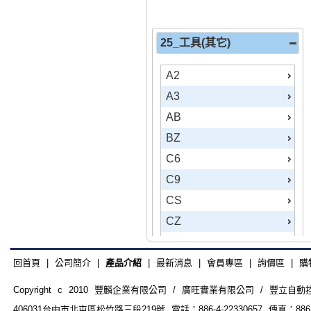
壓著鉗
閃爍TIMER
熱風槍
限時電驛
25_工具(其它)
脫皮鉗
數字型計數器
刀片
A2
指撥雙設定計時器
ZW
A3
變頻器
ZX
AB
伺服馬達
OB
BZ
引掛式插頭、連接器
C6
變頻器
C9
感測器
CS
伺服驅動
CZ
可程式控制器
F0
FD
F9
回首頁
|
公司簡介
|
產品介紹
|
最新消息
|
會員專區
|
詢價區
|
購
WR
FA
Copyright c 2010 豐麟企業有限公司 / 廣旺實業有限公司 / 豐立自動控制器材
控制電盤錶
406031台中市北屯區松竹路三段219號 電話：886-4-22330657 傳真：886-4-