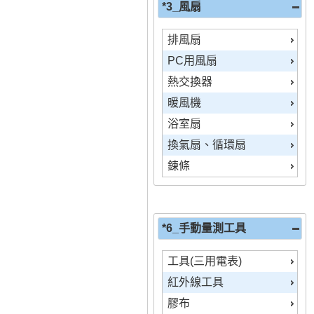
*3_風扇
鞋子
音波
ZY
近接開關
排風扇
放大器
PC用風扇
磁簧開關
熱交換器
控制器
暖風機
傳訊器、轉換器
浴室扇
光電連接線
換氣扇、循環扇
光纖、光軸
鍊條
微動開關
SWITCH
訊號轉換器
*6_手動量測工具
可程式控制PLC
工具(三用電表)
人機介面
紅外線工具
濾波器
膠布
拉式開關