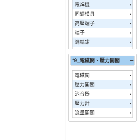
電焊機
上下開關、搖頭開關
同鑄模具
切換開關
高壓端子
壓扣開關、動力開關
端子
吊車開關
鋼絲鉗
腳踏開關
斜口鉗
微調開關
*9_電磁閥、壓力開關
尖口鉗
電源開關
驗電筆
SL
電磁閥
電鑽
24H/7天TIMER
壓力開關
壓著工具幫浦
ONTIMER
消音器
工具箱、工具袋
計數器
壓力計
手套
雙設定TIMER
流量開關
操作棒
Y-△
起子
AWL
美工刀
OFFTIMER