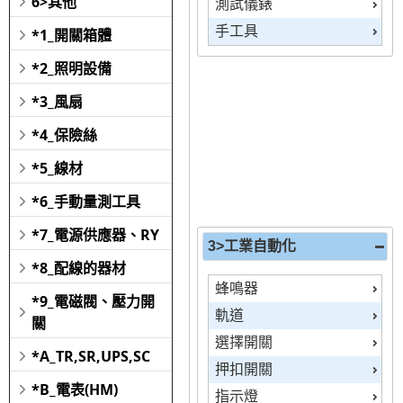
6>其他
測試儀錶
手工具
*1_開關箱體
*2_照明設備
*3_風扇
*4_保險絲
*5_線材
*6_手動量測工具
*7_電源供應器、RY
3>工業自動化
*8_配線的器材
蜂鳴器
*9_電磁閥、壓力開
軌道
關
選擇開關
*A_TR,SR,UPS,SC
押扣開關
*B_電表(HM)
指示燈