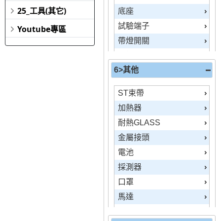
25_工具(其它)
底座
試驗端子
Youtube專區
帶燈開關
防爆按鈕
6>其他
連接器
分流器
ST束帶
電磁石
加熱器
端子台/短路片
耐熱GLASS
複合端子台
金屬接頭
比流器
電池
感測器
採測器
粉位計
口罩
緩衝啟動器
馬達
光電素子
油
光電開關、傳感器、超