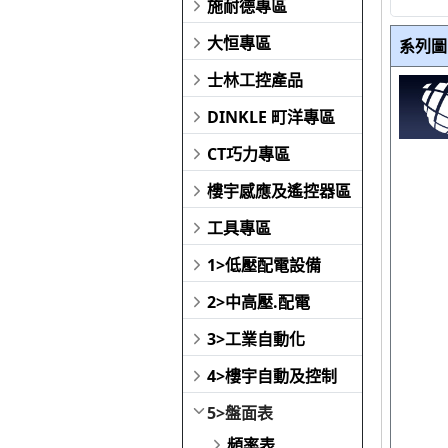
施耐德專區
大恒專區
系列圖
士林工控產品
DINKLE 町洋專區
CT巧力專區
樓宇感應及遙控器區
工具專區
1>低壓配電設備
2>中高壓.配電
3>工業自動化
4>樓宇自動及控制
5>盤面表
頻率表