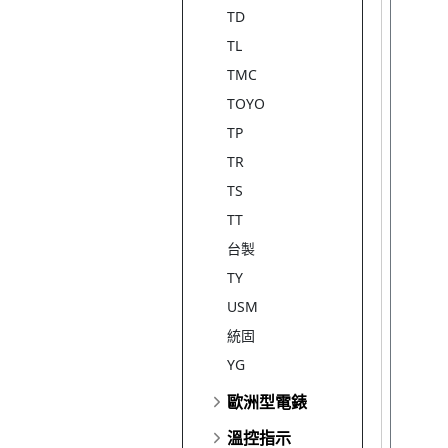
TD
TL
TMC
TOYO
TP
TR
TS
TT
台製
TY
USM
統固
YG
歐洲型電錶
溫控指示