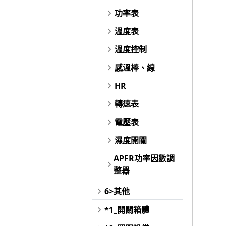
功率表
溫度表
溫度控制
感溫棒、線
HR
轉速表
電壓表
濕度開關
APFR功率因數調
整器
6>其他
*1_開關箱體