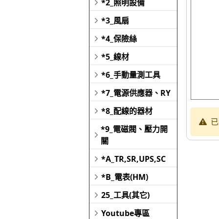
*2_照明設備
*3_風扇
*4_保險絲
*5_線材
*6_手動量測工具
*7_電源供應器、RY
*8_配線的器材
已
*9_電磁閥、壓力開
關
*A_TR,SR,UPS,SC
*B_電表(HM)
25_工具(其它)
Youtube專區