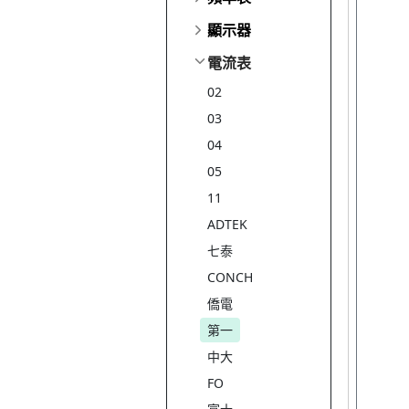
顯示器
電流表
02
03
04
05
11
ADTEK
七泰
CONCH
僑電
第一
中大
FO