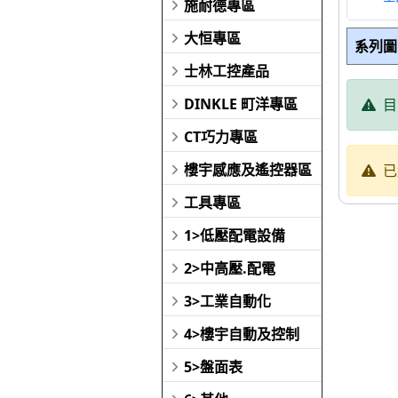
施耐德專區
大恒專區
系列圖
士林工控產品
DINKLE 町洋專區
目
CT巧力專區
樓宇感應及遙控器區
已
工具專區
1>低壓配電設備
2>中高壓.配電
3>工業自動化
4>樓宇自動及控制
5>盤面表