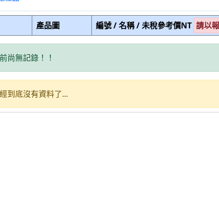
產品圖
編號 / 名稱 / 未稅參考價NT
請以
前尚無記錄！！
經到底沒有資料了...