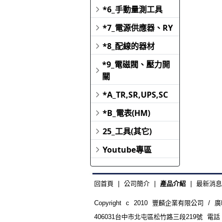
*6_手動量測工具
*7_電源供應器、RY
*8_配線的器材
*9_電磁閥、壓力開
關
*A_TR,SR,UPS,SC
*B_電表(HM)
25_工具(其它)
Youtube專區
回首頁
|
公司簡介
|
產品介紹
|
最新消息
Copyright c 2010 豐麟企業有限公司 / 
406031台中市北屯區松竹路三段219號 電話：886-