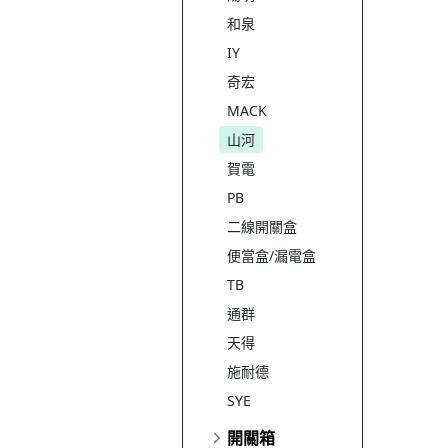
和泉
IY
奇宏
MACK
山河
賀電
PB
二線開關盒
便當盒/漏電盒
TB
通群
天得
施耐德
SYE
開關箱