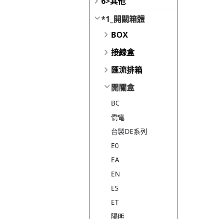
6>其他
*1_開關箱體
BOX
接線盒
匯流排箱
開關盒
BC
僑電
台製DE系列
E0
EA
EN
ES
ET
陽明