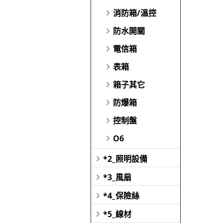
消防箱/溫控
防水開關
電信箱
表箱
箱子其它
防爆箱
控制盤
O6
*2_照明設備
*3_風扇
*4_保險絲
*5_線材