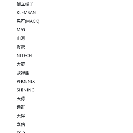
獨立端子
KLEMSAN
馬可(MACK)
M/G
山河
賀電
NITECH
大菱
歐姆龍
PHOENIX
SHINING
天得
通群
天得
嘉佑
TS 0