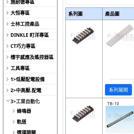
施耐德專區
大恒專區
系列圖
產品圖
士林工控產品
DINKLE 町洋專區
CT巧力專區
樓宇感應及遙控器區
工具專區
1>低壓配電設備
系列展開
2>中高壓.配電
3>工業自動化
蜂鳴器
軌道
選擇開關