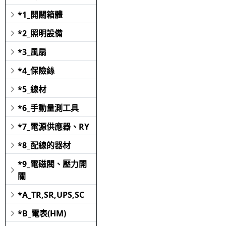
*1_開關箱體
*2_照明設備
*3_風扇
*4_保險絲
*5_線材
*6_手動量測工具
*7_電源供應器、RY
*8_配線的器材
*9_電磁閥、壓力開
關
*A_TR,SR,UPS,SC
*B_電表(HM)