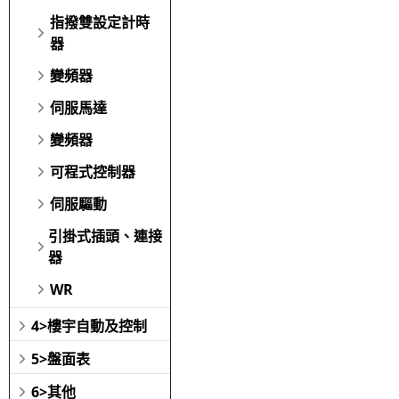
指撥雙設定計時
器
變頻器
伺服馬達
變頻器
可程式控制器
伺服驅動
引掛式插頭、連接
器
WR
4>樓宇自動及控制
5>盤面表
6>其他