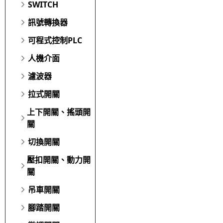
SWITCH
訊號轉換器
可程式控制PLC
人機介面
濾波器
拉式開關
上下開關、搖頭開
關
切換開關
壓扣開關、動力開
關
吊車開關
腳踏開關