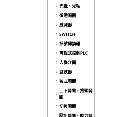
光纖、光軸
微動開關
感測器
SWITCH
訊號轉換器
可程式控制PLC
人機介面
濾波器
拉式開關
上下開關、搖頭開
關
切換開關
壓扣開關、動力開