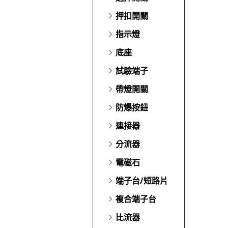
押扣開關
指示燈
底座
試驗端子
帶燈開關
防爆按鈕
連接器
分流器
電磁石
端子台/短路片
複合端子台
比流器