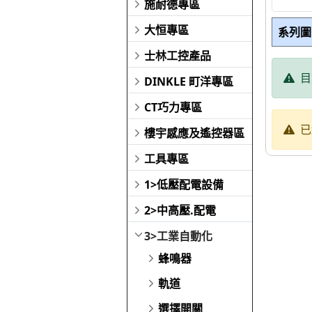
施耐德專區
大恒專區
系列圖
士林工控產品
目
DINKLE 町洋專區
CT巧力專區
已
樓宇感應及遙控器區
工具專區
1>低壓配電設備
2>中高壓.配電
3>工業自動化
蜂鳴器
軌道
選擇開關