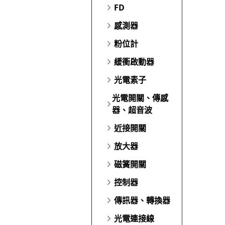
FD
感測器
粉位計
緩衝啟動器
光電素子
光電開關、傳感
器、超音波
近接開關
放大器
磁簧開關
控制器
傳訊器、轉換器
光電連接線