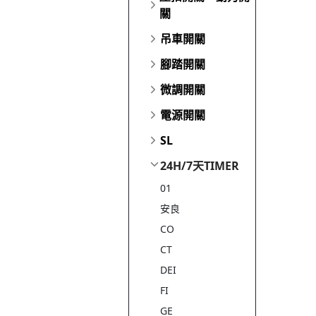
關
吊車開關
腳踏開關
微調開關
電源開關
SL
24H/7天TIMER
01
安良
CO
CT
DEI
FI
GE