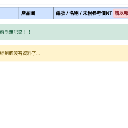
產品圖
編號 / 名稱 / 未稅參考價NT
請以
前尚無記錄！！
經到底沒有資料了...