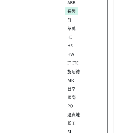
ABB
長興
EJ
華萬
HI
HS
HW
IT ITE
施耐德
MR
日幸
國際
PO
適貴地
松工
SI