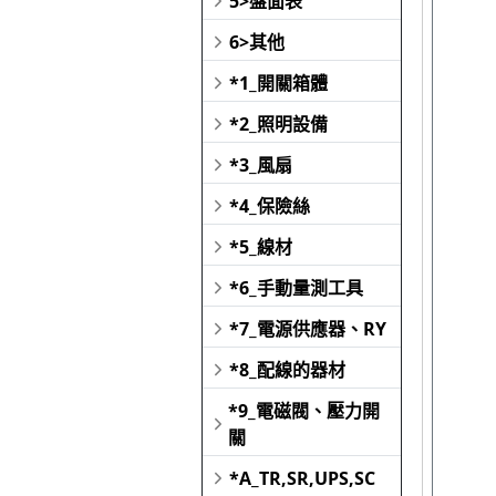
5>盤面表
6>其他
*1_開關箱體
*2_照明設備
*3_風扇
*4_保險絲
*5_線材
*6_手動量測工具
*7_電源供應器、RY
*8_配線的器材
*9_電磁閥、壓力開
關
*A_TR,SR,UPS,SC