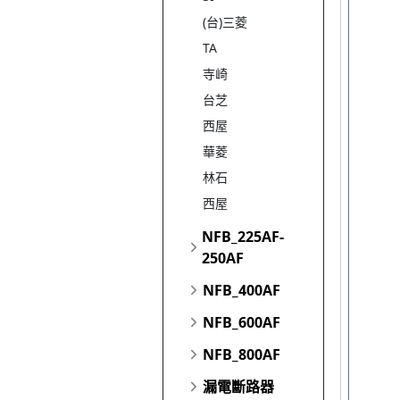
(台)三菱
TA
寺崎
台芝
西屋
華菱
林石
西屋
NFB_225AF-
250AF
NFB_400AF
NFB_600AF
NFB_800AF
漏電斷路器