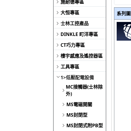
施耐德專區
大恒專區
系列圖
士林工控產品
DINKLE 町洋專區
CT巧力專區
樓宇感應及遙控器區
工具專區
1>低壓配電設備
MC接觸器(士林除
外)
MS電磁開關
MS封閉型
MS封閉式附PB型