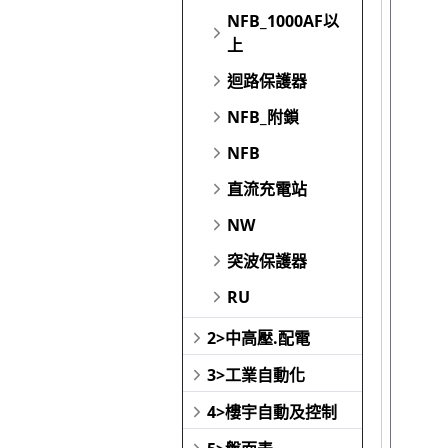
NFB_1000AF以
上
迴路保護器
NFB_附鎖
NFB
直流充電站
NW
突波保護器
RU
2>中高壓.配電
3>工業自動化
4>樓宇自動及控制