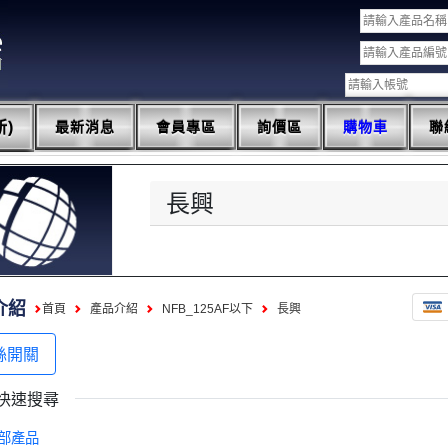
)
最新消息
會員專區
詢價區
購物車
聯
長興
介紹
首頁
產品介紹
NFB_125AF以下
長興
絲開關
快速搜尋
部產品