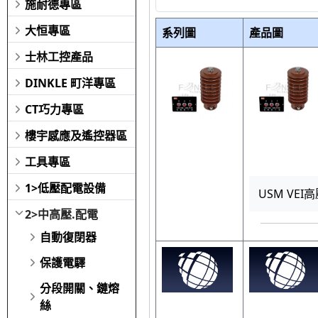
施耐德專區
大恒專區
系列圖
產品圖
士林工控產品
DINKLE 町洋專區
CT巧力專區
樓宇感應及遙控器區
工具專區
1>低壓配電設備
USM VEI
2>中高壓.配電
自動復閉器
保護電驛
分段開關、鏈熔
絲