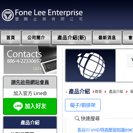
首頁
公司簡介
產品介紹(新)
最新消息
會
請先註冊網站會員
產品介紹
首頁
產品介紹
加入官方 Line@
礙子/銅排架
快速搜尋
產品介紹
長谷川 VHD特高壓撿知器69KV