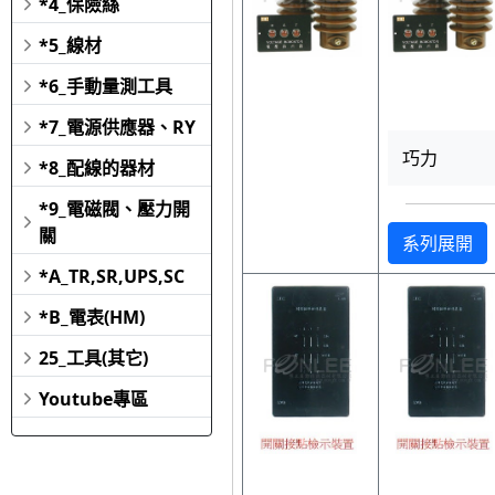
*4_保險絲
*5_線材
*6_手動量測工具
*7_電源供應器、RY
巧力
*8_配線的器材
*9_電磁閥、壓力開
關
系列展開
*A_TR,SR,UPS,SC
*B_電表(HM)
25_工具(其它)
Youtube專區