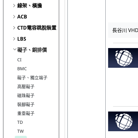
線架、橫擔
ACB
CTD電容跳脫裝置
長谷川 VH
LBS
礙子、銅排價
CI
BMC
礙子、獨立端子
高壓礙子
磁珠礙子
裝腳礙子
重垂礙子
TD
TW