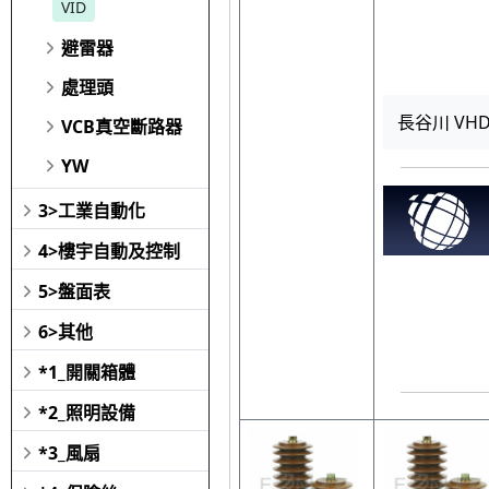
VID
避雷器
處理頭
長谷川 VH
VCB真空斷路器
YW
3>工業自動化
4>樓宇自動及控制
5>盤面表
6>其他
*1_開關箱體
*2_照明設備
*3_風扇