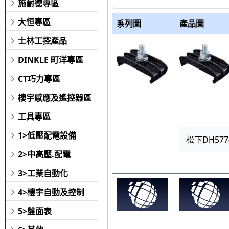
施耐德專區
大恒專區
系列圖
產品圖
士林工控產品
DINKLE 町洋專區
CT巧力專區
樓宇感應及遙控器區
工具專區
1>低壓配電設備
松下DH577
2>中高壓.配電
3>工業自動化
4>樓宇自動及控制
5>盤面表