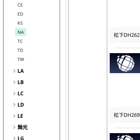
CE
ED
KS
NA
松下DH26
TC
TD
TW
LA
LB
LC
LD
松下DH26
LE
舞光
LG