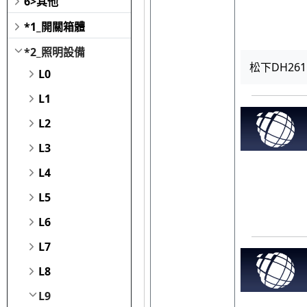
6>其他
*1_開關箱體
*2_照明設備
松下DH261
L0
L1
L2
L3
L4
L5
L6
L7
L8
L9