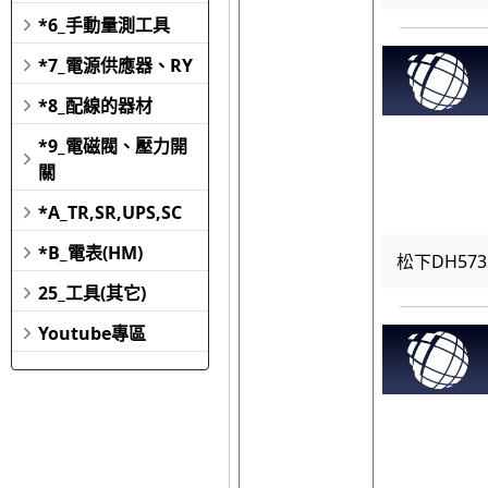
*6_手動量測工具
*7_電源供應器、RY
*8_配線的器材
*9_電磁閥、壓力開
關
*A_TR,SR,UPS,SC
*B_電表(HM)
松下DH573
25_工具(其它)
Youtube專區