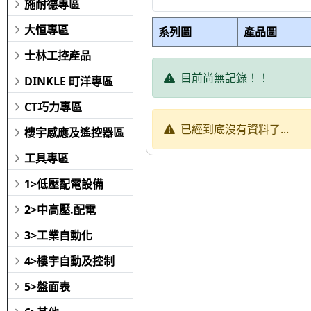
施耐德專區
大恒專區
系列圖
產品圖
士林工控產品
目前尚無記錄！！
DINKLE 町洋專區
CT巧力專區
已經到底沒有資料了...
樓宇感應及遙控器區
工具專區
1>低壓配電設備
2>中高壓.配電
3>工業自動化
4>樓宇自動及控制
5>盤面表