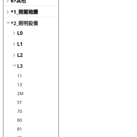
6>其他
*1_開關箱體
*2_照明設備
L0
L1
L2
L3
11
13
2M
5T
70
80
81