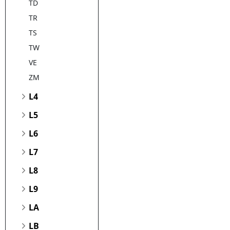
TD
TR
TS
TW
VE
ZM
L4
L5
L6
L7
L8
L9
LA
LB