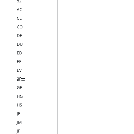
82
AC
CE
CO
DE
DU
ED
EE
EV
富士
GE
HG
HS
JE
JM
JP