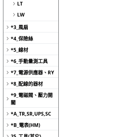
LT
LW
*3_風扇
*4_保險絲
*5_線材
*6_手動量測工具
*7_電源供應器、RY
*8_配線的器材
*9_電磁閥、壓力開
關
*A_TR,SR,UPS,SC
*B_電表(HM)
25_工具(其它)