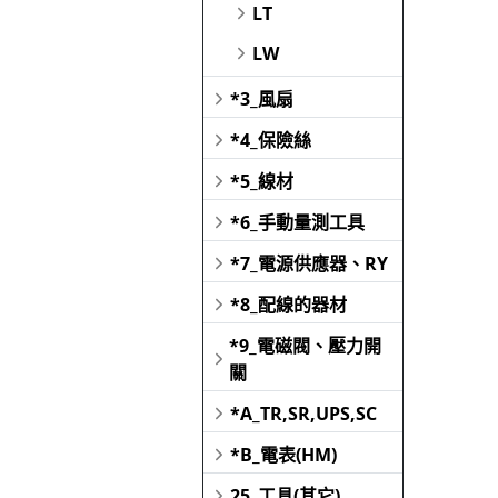
LT
LW
*3_風扇
*4_保險絲
*5_線材
*6_手動量測工具
*7_電源供應器、RY
*8_配線的器材
*9_電磁閥、壓力開
關
*A_TR,SR,UPS,SC
*B_電表(HM)
25_工具(其它)