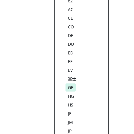
82
AC
CE
CO
DE
DU
ED
EE
EV
富士
GE
HG
HS
JE
JM
JP