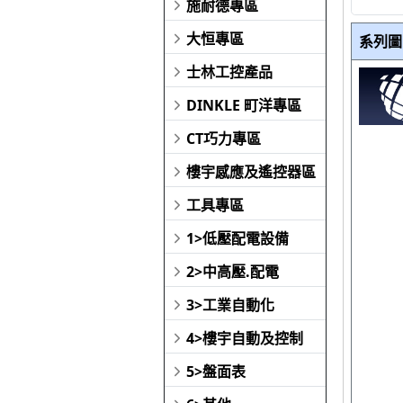
施耐德專區
大恒專區
系列圖
士林工控產品
DINKLE 町洋專區
CT巧力專區
樓宇感應及遙控器區
工具專區
1>低壓配電設備
2>中高壓.配電
3>工業自動化
4>樓宇自動及控制
5>盤面表