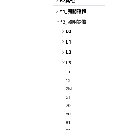
6>其他
*1_開關箱體
*2_照明設備
L0
L1
L2
L3
11
13
2M
5T
70
80
81