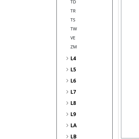
TD
TR
TS
TW
VE
ZM
L4
L5
L6
L7
L8
L9
LA
LB