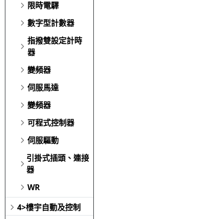
限時電驛
數字型計數器
指撥雙設定計時
器
變頻器
伺服馬達
變頻器
可程式控制器
伺服驅動
引掛式插頭、連接
器
WR
4>樓宇自動及控制