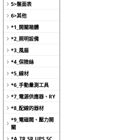
5>盤面表
6>其他
*1_開關箱體
*2_照明設備
*3_風扇
*4_保險絲
*5_線材
*6_手動量測工具
*7_電源供應器、RY
*8_配線的器材
*9_電磁閥、壓力開
關
*A_TR,SR,UPS,SC