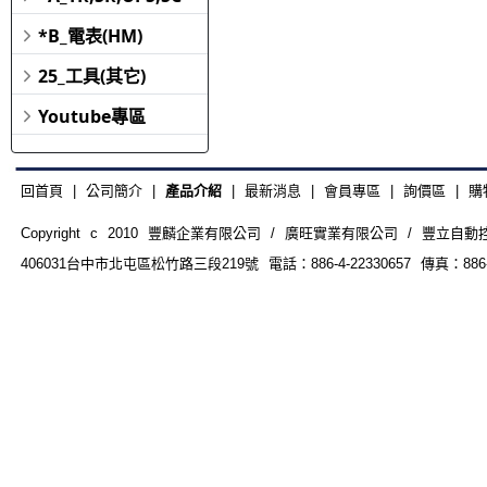
*B_電表(HM)
25_工具(其它)
Youtube專區
回首頁
|
公司簡介
|
產品介紹
|
最新消息
|
會員專區
|
詢價區
|
購
Copyright c 2010 豐麟企業有限公司 / 廣旺實業有限公司 / 豐立自動控制器材
406031台中市北屯區松竹路三段219號 電話：886-4-22330657 傳真：886-4-