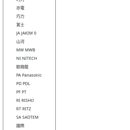
亦電
巧力
富士
JA JAKIM 0
山河
MW MWB
NI NITECH
歐姆龍
PA Panasonic
PD PDL
PF PT
RI RISHO
RT RITZ
SA SADTEM
國際