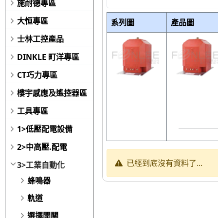
施耐德專區
大恒專區
系列圖
產品圖
士林工控產品
DINKLE 町洋專區
CT巧力專區
樓宇感應及遙控器區
工具專區
1>低壓配電設備
2>中高壓.配電
已經到底沒有資料了...
3>工業自動化
蜂鳴器
軌道
選擇開關