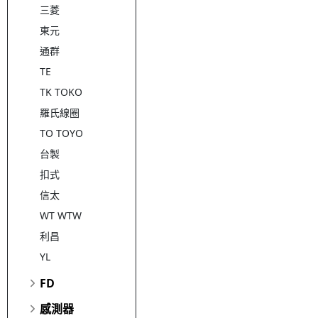
三菱
東元
通群
TE
TK TOKO
羅氏線圈
TO TOYO
台製
扣式
信太
WT WTW
利昌
YL
FD
感測器