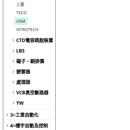
三菱
TECO
USM
VITROTECH
CTD電容跳脫裝置
LBS
礙子、銅排價
避雷器
處理頭
VCB真空斷路器
YW
3>工業自動化
4>樓宇自動及控制