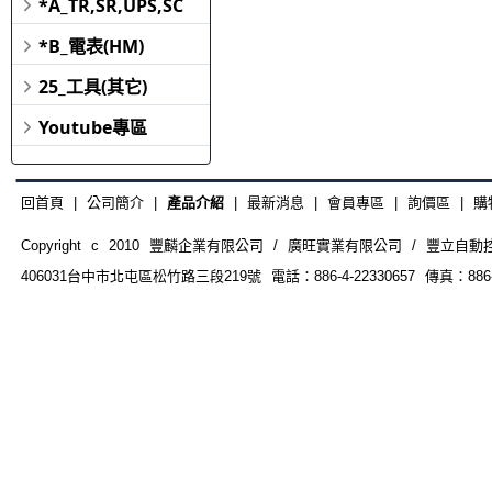
*A_TR,SR,UPS,SC
*B_電表(HM)
25_工具(其它)
Youtube專區
回首頁
|
公司簡介
|
產品介紹
|
最新消息
|
會員專區
|
詢價區
|
購
Copyright c 2010 豐麟企業有限公司 / 廣旺實業有限公司 / 豐立自動控制器材
406031台中市北屯區松竹路三段219號 電話：886-4-22330657 傳真：886-4-