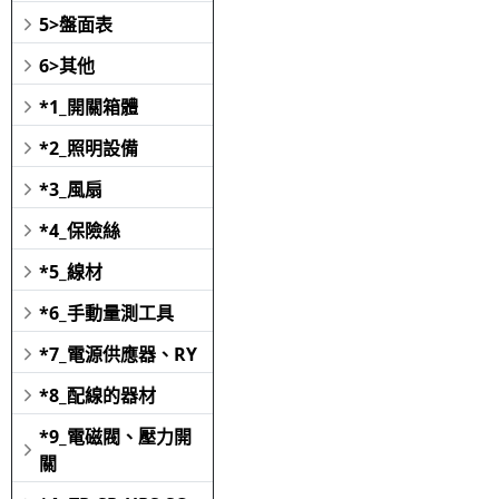
5>盤面表
6>其他
*1_開關箱體
*2_照明設備
*3_風扇
*4_保險絲
*5_線材
*6_手動量測工具
*7_電源供應器、RY
*8_配線的器材
*9_電磁閥、壓力開
關