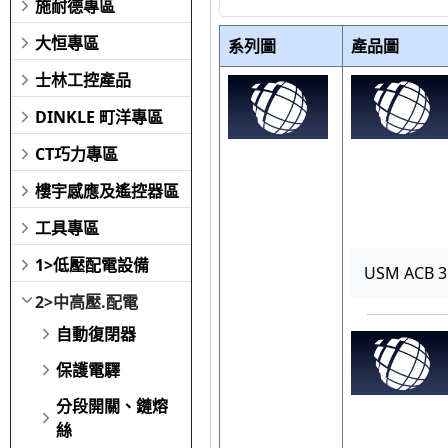
施耐德專區
大恒專區
系列圖
產品圖
士林工控產品
DINKLE 町洋專區
CT巧力專區
樓宇感應及遙控器區
工具專區
1>低壓配電設備
USM ACB 3
2>中高壓.配電
自動復閉器
保護電驛
分段開關、鏈熔
絲