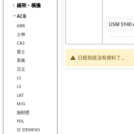
線架、橫擔
ACB
USM SY40 
ABB
士林
C&S
富士
已經到底沒有資料了...
奇異
日立
LS
LS
L&T
M/G
施耐德
PDL
SI SIEMENS