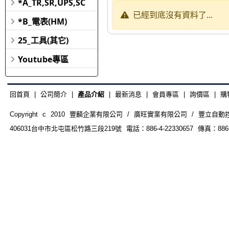
*A_TR,SR,UPS,SC
已經到底沒有資料了...
*B_電表(HM)
25_工具(其它)
Youtube專區
回首頁
|
公司簡介
|
產品介紹
|
最新消息
|
會員專區
|
詢價區
|
購
Copyright c 2010 豐麟企業有限公司 / 廣旺實業有限公司 / 豐立自動控制器材
406031台中市北屯區松竹路三段219號 電話：886-4-22330657 傳真：886-4-