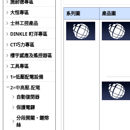
施耐德專區
大恒專區
系列圖
產品圖
士林工控產品
DINKLE 町洋專區
CT巧力專區
樓宇感應及遙控器區
工具專區
1>低壓配電設備
2>中高壓.配電
自動復閉器
保護電驛
分段開關、鏈熔
絲