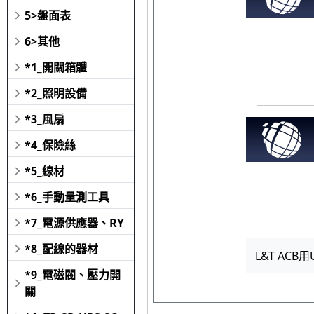
5>盤面表
6>其他
*1_開關箱體
*2_照明設備
*3_風扇
*4_保險絲
*5_線材
*6_手動量測工具
*7_電源供應器、RY
*8_配線的器材
L&T ACB用
*9_電磁閥、壓力開
關