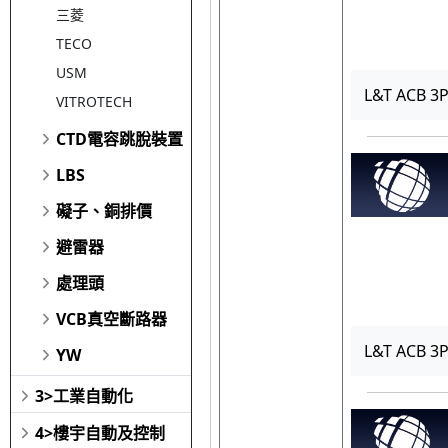
三菱
TECO
USM
L&T ACB 3
VITROTECH
CTD電容跳脫裝置
LBS
礙子、銅排價
避雷器
處理頭
VCB真空斷路器
L&T ACB 
YW
3>工業自動化
4>樓宇自動及控制