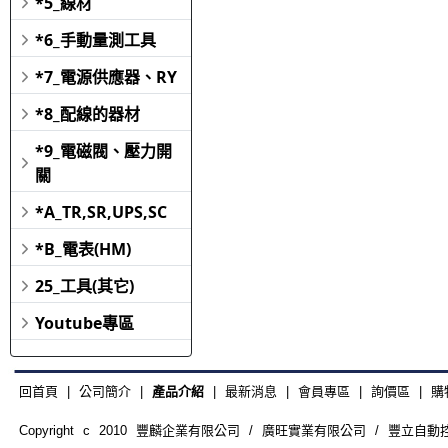
*5_線材
*6_手動量測工具
*7_電源供應器、RY
*8_配線的器材
*9_電磁閥、壓力開
關
*A_TR,SR,UPS,SC
*B_電表(HM)
25_工具(其它)
Youtube專區
回首頁
|
公司簡介
|
產品介紹
|
最新消息
|
會員專區
|
詢價區
|
購
Copyright c 2010 豐麟企業有限公司 / 廣旺實業有限公司 / 豐立自動控制器材