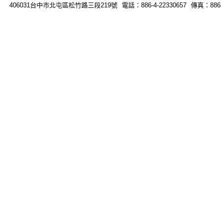
406031台中市北屯區松竹路三段219號 電話：886-4-22330657 傳真：886-4-