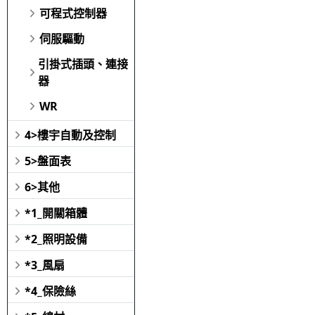
可程式控制器
伺服驅動
引掛式插頭、連接
器
WR
4>樓宇自動及控制
5>盤面表
6>其他
*1_開關箱體
*2_照明設備
*3_風扇
*4_保險絲