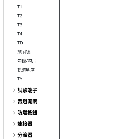
T1
T2
T3
T4
TD
施耐德
勾條/勾片
軌道明座
TY
試驗端子
帶燈開關
防爆按鈕
連接器
分流器