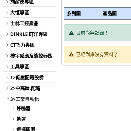
施耐德專區
大恒專區
系列圖
產品圖
士林工控產品
目前尚無記錄！！
DINKLE 町洋專區
CT巧力專區
已經到底沒有資料了...
樓宇感應及遙控器區
工具專區
1>低壓配電設備
2>中高壓.配電
3>工業自動化
蜂鳴器
軌道
選擇開關