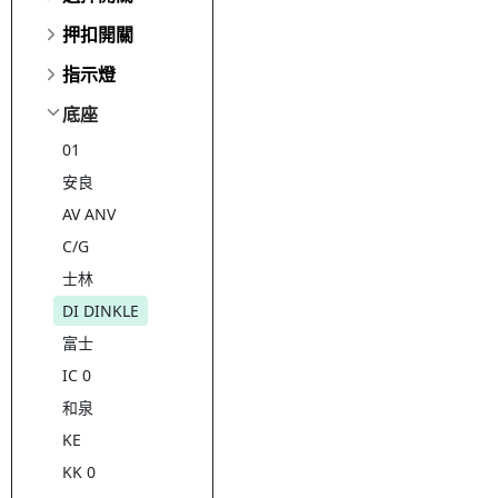
押扣開關
指示燈
底座
01
安良
AV ANV
C/G
士林
DI DINKLE
富士
IC 0
和泉
KE
KK 0