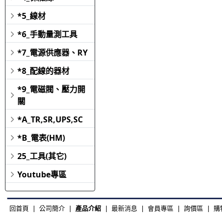
*5_線材
*6_手動量測工具
*7_電源供應器、RY
*8_配線的器材
*9_電磁閥、壓力開
關
*A_TR,SR,UPS,SC
*B_電表(HM)
25_工具(其它)
Youtube專區
回首頁
|
公司簡介
|
產品介紹
|
最新消息
|
會員專區
|
詢價區
|
購