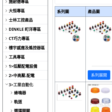
施耐德專區
大恒專區
系列圖
產品圖
士林工控產品
DINKLE 町洋專區
CT巧力專區
樓宇感應及遙控器區
工具專區
1>低壓配電設備
系列展開
2>中高壓.配電
3>工業自動化
蜂鳴器
軌道
選擇開關