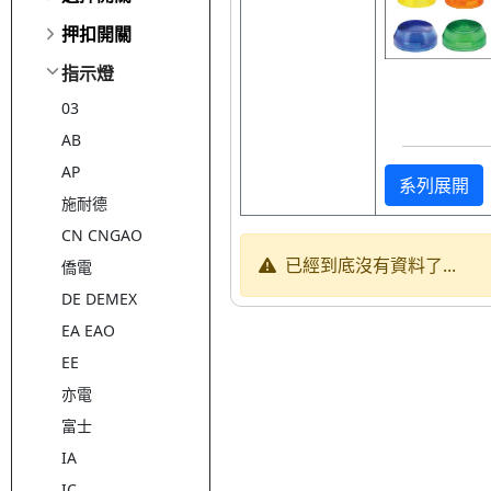
押扣開關
指示燈
03
AB
AP
系列展開
施耐德
CN CNGAO
已經到底沒有資料了...
僑電
DE DEMEX
EA EAO
EE
亦電
富士
IA
IC