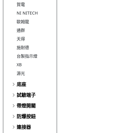
賀電
NI NITECH
歐姆龍
通群
天得
施耐德
台製指示燈
XB
源光
底座
試驗端子
帶燈開關
防爆按鈕
連接器