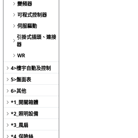
變頻器
可程式控制器
伺服驅動
引掛式插頭、連接
器
WR
4>樓宇自動及控制
5>盤面表
6>其他
*1_開關箱體
*2_照明設備
*3_風扇
*4_保險絲