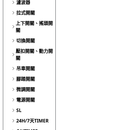
濾波器
拉式開關
上下開關、搖頭開
關
切換開關
壓扣開關、動力開
關
吊車開關
腳踏開關
微調開關
電源開關
SL
24H/7天TIMER