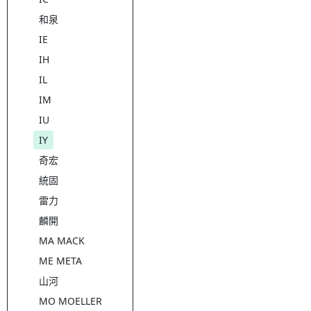
和泉
IE
IH
IL
IM
IU
IY
奇宏
統固
雷力
麟開
MA MACK
ME META
山河
MO MOELLER