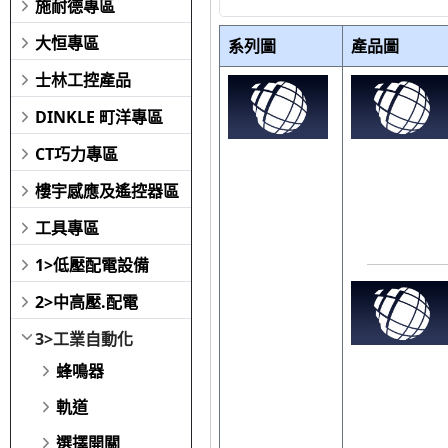
施耐德專區
大恒專區
系列圖
產品圖
士林工控產品
DINKLE 町洋專區
CT巧力專區
樓宇感應及遙控器區
工具專區
1>低壓配電設備
2>中高壓.配電
3>工業自動化
蜂鳴器
軌道
選擇開關