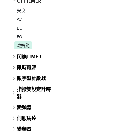
OFFTIMER
安良
AV
EC
FO
歐姆龍
閃爍TIMER
限時電驛
數字型計數器
指撥雙設定計時
器
變頻器
伺服馬達
變頻器