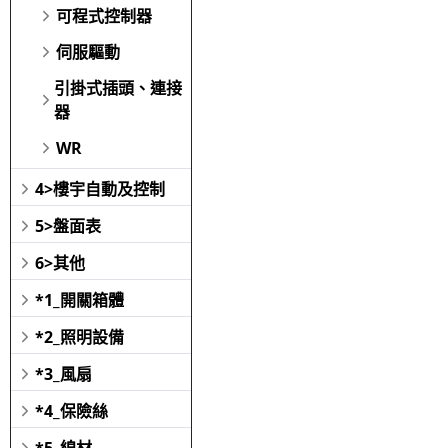
可程式控制器
伺服驅動
引掛式插頭、連接
器
WR
4>樓宇自動及控制
5>盤面表
6>其他
*1_開關箱體
*2_照明設備
*3_風扇
*4_保險絲
*5_線材