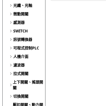
光纖、光軸
微動開關
感測器
SWITCH
訊號轉換器
可程式控制PLC
人機介面
濾波器
拉式開關
上下開關、搖頭開
關
切換開關
壓扣開關、動力開