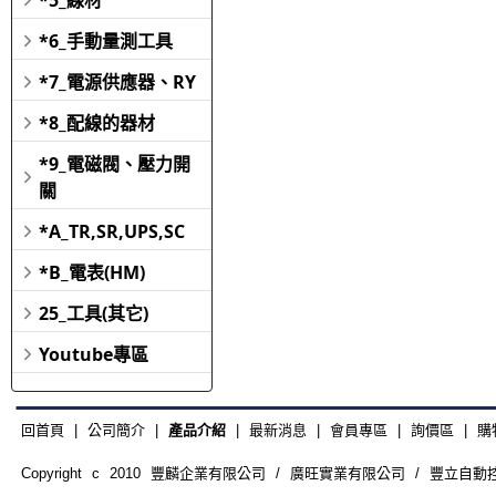
*6_手動量測工具
*7_電源供應器、RY
*8_配線的器材
*9_電磁閥、壓力開
關
*A_TR,SR,UPS,SC
*B_電表(HM)
25_工具(其它)
Youtube專區
回首頁
|
公司簡介
|
產品介紹
|
最新消息
|
會員專區
|
詢價區
|
購
Copyright c 2010 豐麟企業有限公司 / 廣旺實業有限公司 / 豐立自動控制器材