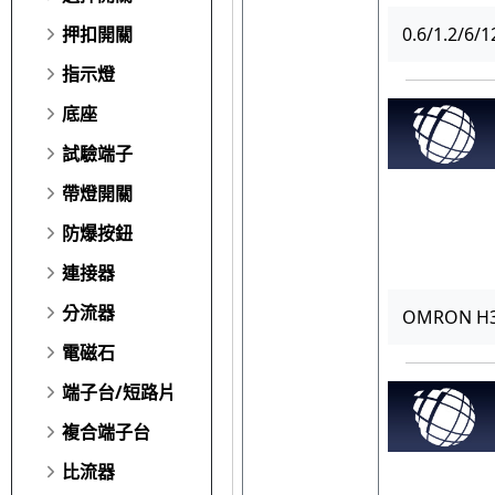
0.6/1.2/6/
押扣開關
指示燈
底座
試驗端子
帶燈開關
防爆按鈕
連接器
分流器
OMRON H3
電磁石
端子台/短路片
複合端子台
比流器