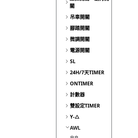
關
吊車開關
腳踏開關
微調開關
電源開關
SL
24H/7天TIMER
ONTIMER
計數器
雙設定TIMER
Y-△
AWL
安良