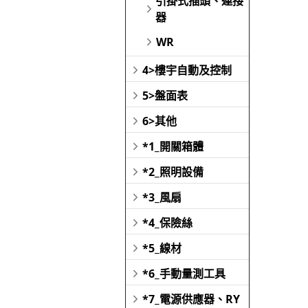
引掛式插頭、連接
器
WR
4>樓宇自動及控制
5>盤面表
6>其他
*1_開關箱體
*2_照明設備
*3_風扇
*4_保險絲
*5_線材
*6_手動量測工具
*7_電源供應器、RY