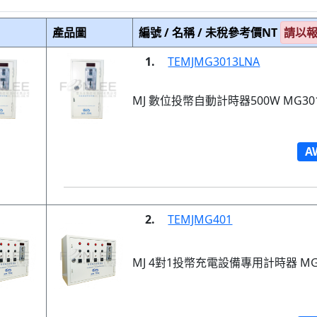
產品圖
編號 / 名稱 / 未稅參考價NT
請以
1.
TEMJMG3013LNA
MJ 數位投幣自動計時器500W MG301
A
2.
TEMJMG401
MJ 4對1投幣充電設備專用計時器 MG