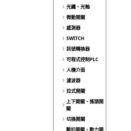
光纖、光軸
微動開關
感測器
SWITCH
訊號轉換器
可程式控制PLC
人機介面
濾波器
拉式開關
上下開關、搖頭開
關
切換開關
壓扣開關、動力開