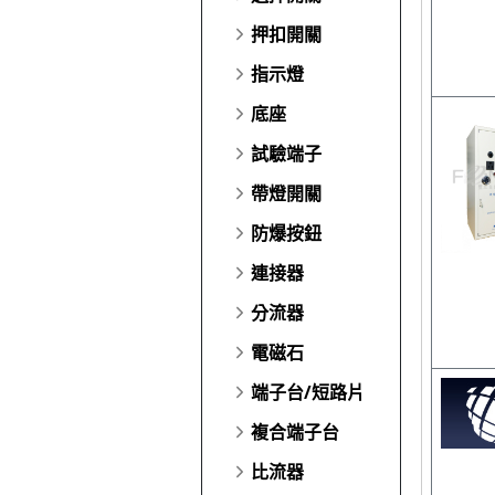
押扣開關
指示燈
底座
試驗端子
帶燈開關
防爆按鈕
連接器
分流器
電磁石
端子台/短路片
複合端子台
比流器