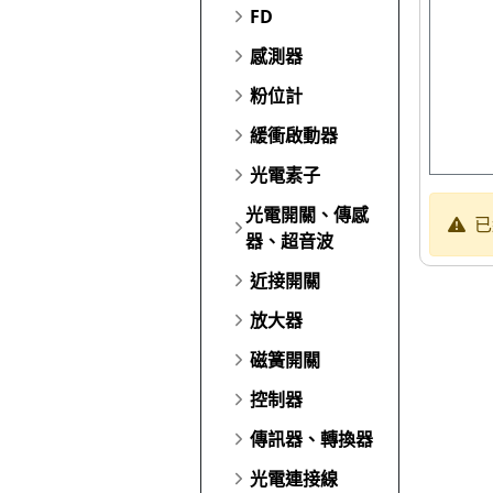
FD
感測器
粉位計
緩衝啟動器
光電素子
光電開關、傳感
已
器、超音波
近接開關
放大器
磁簧開關
控制器
傳訊器、轉換器
光電連接線