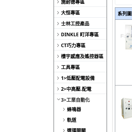
施耐德專區
大恒專區
系列圖
士林工控產品
DINKLE 町洋專區
CT巧力專區
樓宇感應及遙控器區
工具專區
1>低壓配電設備
2>中高壓.配電
3>工業自動化
蜂鳴器
軌道
選擇開關