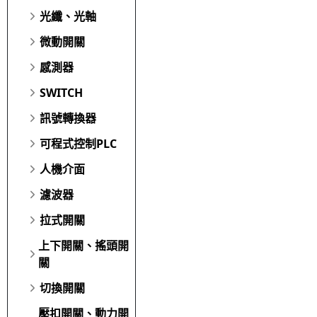
光纖、光軸
微動開關
感測器
SWITCH
訊號轉換器
可程式控制PLC
人機介面
濾波器
拉式開關
上下開關、搖頭開
關
切換開關
壓扣開關、動力開