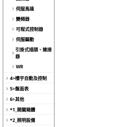
伺服馬達
變頻器
可程式控制器
伺服驅動
引掛式插頭、連接
器
WR
4>樓宇自動及控制
5>盤面表
6>其他
*1_開關箱體
*2_照明設備