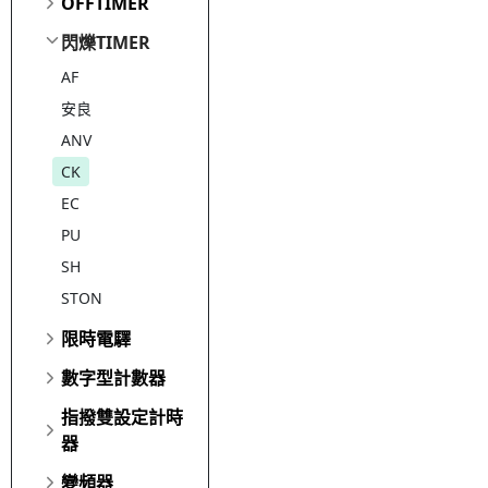
OFFTIMER
閃爍TIMER
AF
安良
ANV
CK
EC
PU
SH
STON
限時電驛
數字型計數器
指撥雙設定計時
器
變頻器