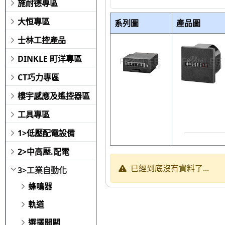
施耐德專區
大恒專區
系列圖
產品圖
士林工控產品
DINKLE 町洋專區
CT巧力專區
樓宇感應及遙控器區
工具專區
1>低壓配電設備
2>中高壓.配電
已經到底沒有資料了...
3>工業自動化
蜂鳴器
軌道
選擇開關