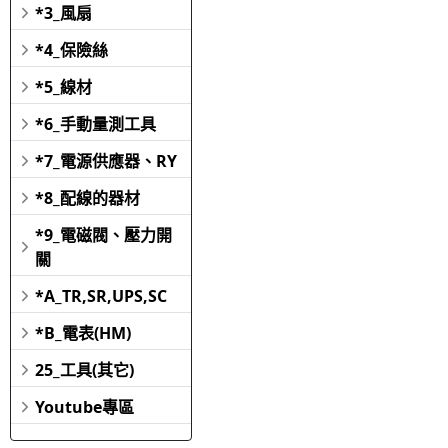
*3_風扇
*4_保險絲
*5_線材
*6_手動量測工具
*7_電源供應器、RY
*8_配線的器材
*9_電磁閥、壓力開
關
*A_TR,SR,UPS,SC
*B_電表(HM)
25_工具(其它)
Youtube專區