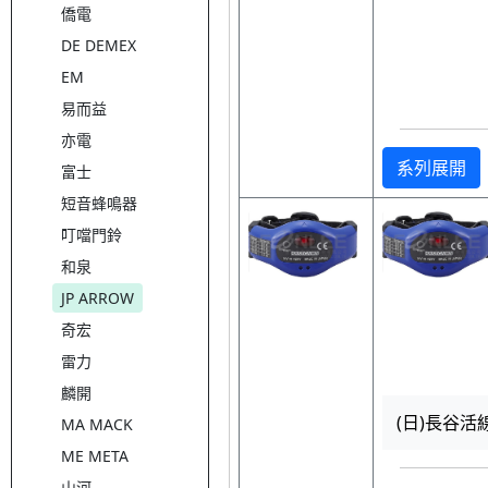
僑電
DE DEMEX
EM
易而益
亦電
系列展開
富士
短音蜂鳴器
叮噹門鈴
和泉
JP ARROW
奇宏
雷力
麟開
(日)長谷活
MA MACK
ME META
山河