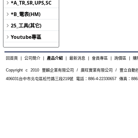
*A_TR,SR,UPS,SC
*B_電表(HM)
25_工具(其它)
Youtube專區
回首頁
|
公司簡介
|
產品介紹
|
最新消息
|
會員專區
|
詢價區
|
購
Copyright c 2010 豐麟企業有限公司 / 廣旺實業有限公司 / 豐立自動控制器材
406031台中市北屯區松竹路三段219號 電話：886-4-22330657 傳真：886-4-