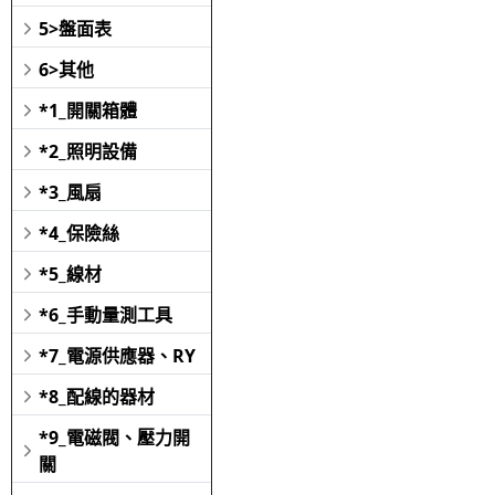
5>盤面表
6>其他
*1_開關箱體
*2_照明設備
*3_風扇
*4_保險絲
*5_線材
*6_手動量測工具
*7_電源供應器、RY
*8_配線的器材
*9_電磁閥、壓力開
關