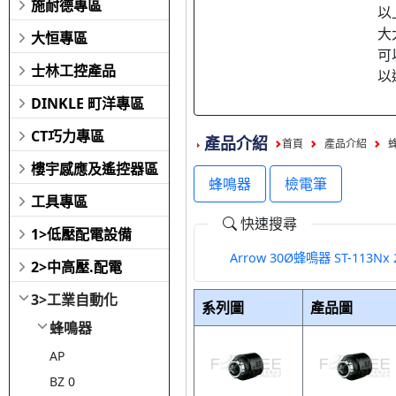
施耐德專區
以
大
大恒專區
可
士林工控產品
以
DINKLE 町洋專區
CT巧力專區
產品介紹
首頁
產品介紹
樓宇感應及遙控器區
蜂鳴器
檢電筆
工具專區
快速搜尋
1>低壓配電設備
Arrow 30Ø蜂鳴器 ST-113Nx
2>中高壓.配電
3>工業自動化
系列圖
產品圖
蜂鳴器
AP
BZ 0