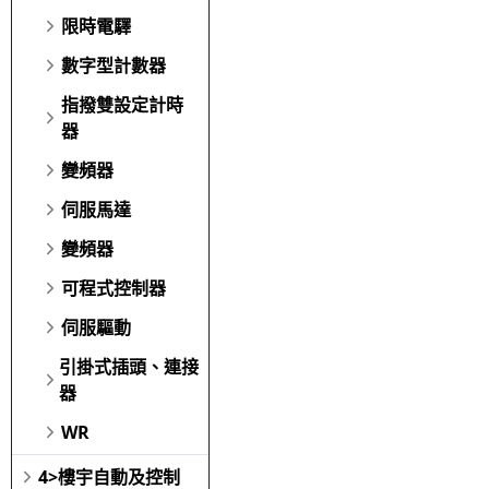
限時電驛
數字型計數器
指撥雙設定計時
器
變頻器
伺服馬達
變頻器
可程式控制器
伺服驅動
引掛式插頭、連接
器
WR
4>樓宇自動及控制