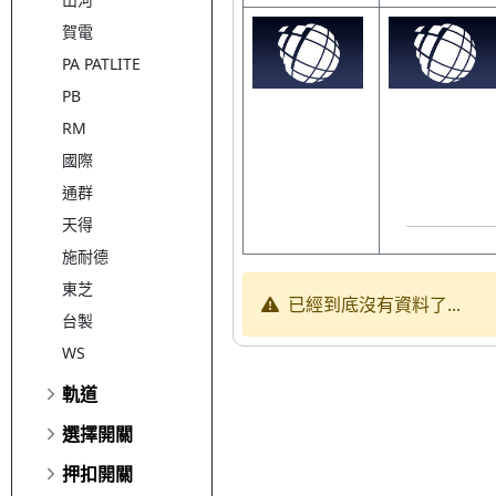
賀電
PA PATLITE
PB
RM
國際
通群
天得
施耐德
東芝
已經到底沒有資料了...
台製
WS
軌道
選擇開關
押扣開關