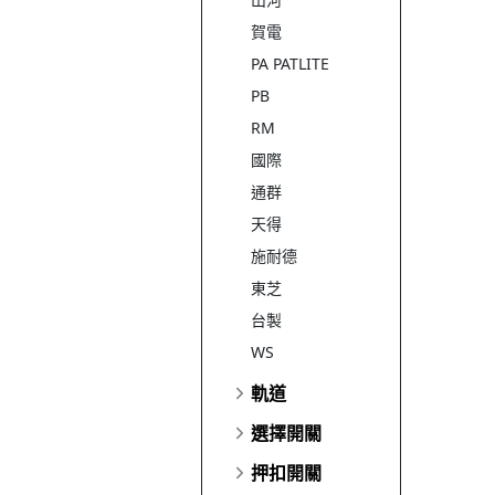
賀電
PA PATLITE
PB
RM
國際
通群
天得
施耐德
東芝
台製
WS
軌道
選擇開關
押扣開關