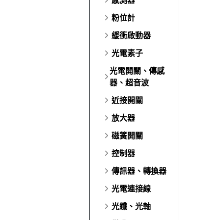
粉位計
緩衝啟動器
光電素子
光電開關、傳感
器、超音波
近接開關
放大器
磁簧開關
控制器
傳訊器、轉換器
光電連接線
光纖、光軸