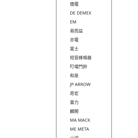
僑電
DE DEMEX
EM
易而益
亦電
富士
短音蜂鳴器
叮噹門鈴
和泉
JP ARROW
奇宏
雷力
麟開
MA MACK
ME META
山河