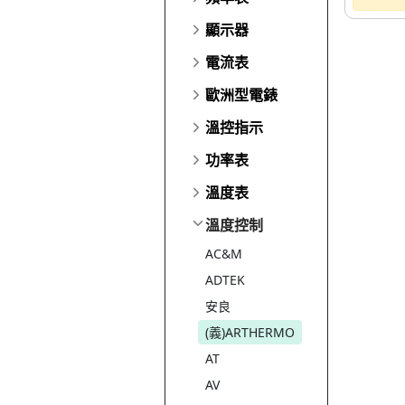
顯示器
電流表
歐洲型電錶
溫控指示
功率表
溫度表
溫度控制
AC&M
ADTEK
安良
(義)ARTHERMO
AT
AV