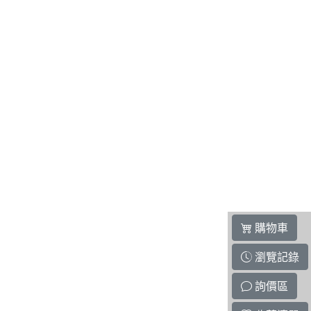
購物車
瀏覽記錄
詢價區