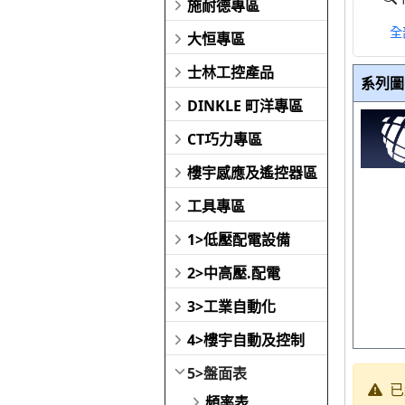
施耐德專區
全
大恒專區
士林工控產品
系列圖
DINKLE 町洋專區
CT巧力專區
樓宇感應及遙控器區
工具專區
1>低壓配電設備
2>中高壓.配電
3>工業自動化
4>樓宇自動及控制
5>盤面表
已
頻率表