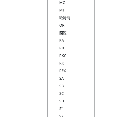
MC
MT
歐姆龍
OR
國際
RA
RB
RKC
RK
REX
SA
SB
SC
SH
SI
SK