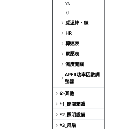
YA
YJ
感溫棒、線
HR
轉速表
電壓表
濕度開關
APFR功率因數調
整器
6>其他
*1_開關箱體
*2_照明設備
*3_風扇