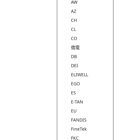
AW
AZ
CH
CL
CO
僑電
DB
DEI
ELIWELL
EGO
ES
E-TAN
EU
FANDIS
FineTek
FKC