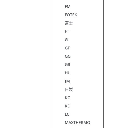
FM
FOTEK
富士
FT
G
GF
GG
GR
HU
IM
日製
KC
KE
LC
MAXTHERMO