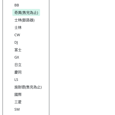
BB
奇異(售完為止)
士林(斷路器)
士林
CW
DJ
富士
GX
日立
慶同
LS
施耐德(售完為止)
國際
三菱
SM