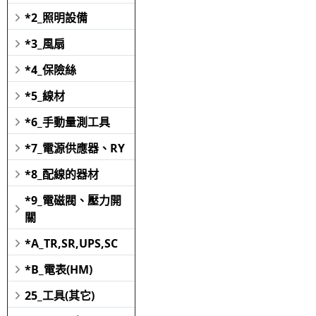
*2_照明設備
*3_風扇
*4_保險絲
*5_線材
*6_手動量測工具
*7_電源供應器、RY
*8_配線的器材
*9_電磁閥、壓力開
關
*A_TR,SR,UPS,SC
*B_電表(HM)
25_工具(其它)