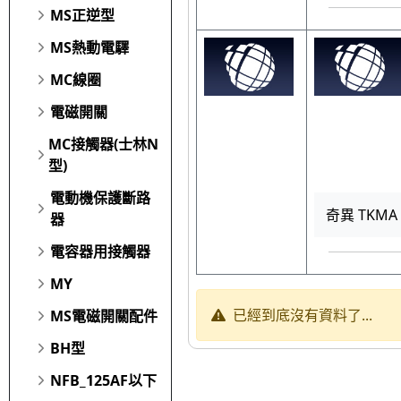
MS正逆型
MS熱動電驛
MC線圈
電磁開關
MC接觸器(士林N
型)
電動機保護斷路
奇異 TKMA 
器
電容器用接觸器
MY
已經到底沒有資料了...
MS電磁開關配件
BH型
NFB_125AF以下