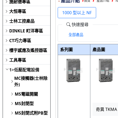
產品介紹
施耐德專區
首頁
產品介紹
N
大恒專區
1000 型以上 NF
士林工控產品
快速搜尋
DINKLE 町洋專區
全部產品
CT巧力專區
系列圖
產品圖
樓宇感應及遙控器區
工具專區
1>低壓配電設備
MC接觸器(士林除
外)
MS電磁開關
MS封閉型
奇異 TKMA 
MS封閉式附PB型