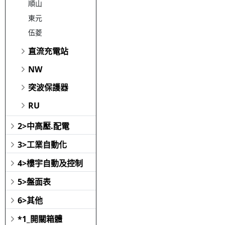
順山
東元
伍菱
直流充電站
NW
突波保護器
RU
2>中高壓.配電
3>工業自動化
4>樓宇自動及控制
5>盤面表
6>其他
*1_開關箱體